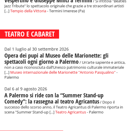
Vespertino e Giuseppe Milici a Termini
/ Si intitola "Beatles
Jazz Tribute" lo spettacolo originale che grazie a tre straordinari artisti
[...]
Tempio della Vittoria
- Termini Imerese (Pa)
TEATRO E CABARET
Dal 1 luglio al 30 settembre 2026
Opera dei pupi al Museo delle Marionette: gli
spettacoli ogni giorno a Palermo
/ Un’arte sapiente e antica,
non a caso riconosciuta dall’Unesco patrimonio culturale immateriale
[...]
Museo internazionale delle Marionette "Antonio Pasqualino"
-
Palermo
Dal 6 al 9 agosto 2026
A Palermo si ride con la “Summer Stand-up
Comedy”: la rassegna al teatro Agricantus
/ Dopo il
successo dello scorso anno, il Teatro Agricantus di Palermo riporta in
scena "Summer Stand-up [...]
Teatro Agricantus
- Palermo