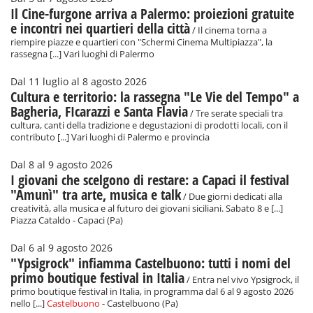
Il Cine-furgone arriva a Palermo: proiezioni gratuite
e incontri nei quartieri della città
/ Il cinema torna a
riempire piazze e quartieri con "Schermi Cinema Multipiazza", la
rassegna [...] Vari luoghi di Palermo
Dal 11 luglio al 8 agosto 2026
Cultura e territorio: la rassegna "Le Vie del Tempo" a
Bagheria, FIcarazzi e Santa Flavia
/ Tre serate speciali tra
cultura, canti della tradizione e degustazioni di prodotti locali, con il
contributo [...] Vari luoghi di Palermo e provincia
Dal 8 al 9 agosto 2026
I giovani che scelgono di restare: a Capaci il festival
"Amunì" tra arte, musica e talk
/ Due giorni dedicati alla
creatività, alla musica e al futuro dei giovani siciliani. Sabato 8 e [...]
Piazza Cataldo - Capaci (Pa)
Dal 6 al 9 agosto 2026
"Ypsigrock" infiamma Castelbuono: tutti i nomi del
primo boutique festival in Italia
/ Entra nel vivo Ypsigrock, il
primo boutique festival in Italia, in programma dal 6 al 9 agosto 2026
nello [...]
Castelbuono
- Castelbuono (Pa)