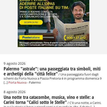
9 agosto 2026
Palermo "astrale": una passeggiata tra simboli, miti
e archetipi della "città felice"
/ Una passeggiata fuori dagli
schemi da Porta Nuova a Piazza Pretoria è in programma domenica 9
[...]
Porta Nuova
- Palermo
8 agosto 2026
Una notte tra catacombe, musica, vino e stelle: a
Carini torna "Calici sotto le Stelle"
/ C'è una notte, a Carini,
in cui la storia si beve a piccoli sorsi e si guarda in alto. Sabato [...]