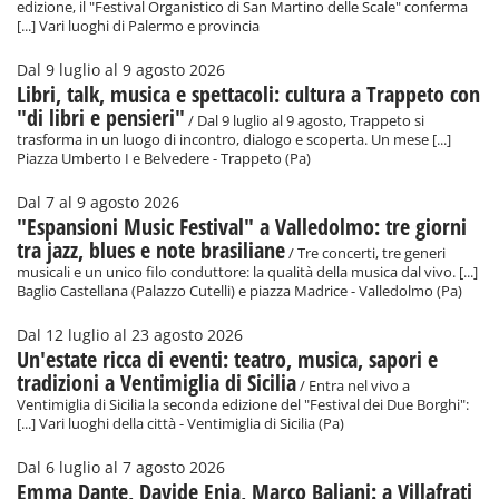
edizione, il "Festival Organistico di San Martino delle Scale" conferma
[...] Vari luoghi di Palermo e provincia
Dal 9 luglio al 9 agosto 2026
Libri, talk, musica e spettacoli: cultura a Trappeto con
"di libri e pensieri"
/ Dal 9 luglio al 9 agosto, Trappeto si
trasforma in un luogo di incontro, dialogo e scoperta. Un mese [...]
Piazza Umberto I e Belvedere - Trappeto (Pa)
Dal 7 al 9 agosto 2026
"Espansioni Music Festival" a Valledolmo: tre giorni
tra jazz, blues e note brasiliane
/ Tre concerti, tre generi
musicali e un unico filo conduttore: la qualità della musica dal vivo. [...]
Baglio Castellana (Palazzo Cutelli) e piazza Madrice - Valledolmo (Pa)
Dal 12 luglio al 23 agosto 2026
Un'estate ricca di eventi: teatro, musica, sapori e
tradizioni a Ventimiglia di Sicilia
/ Entra nel vivo a
Ventimiglia di Sicilia la seconda edizione del "Festival dei Due Borghi":
[...] Vari luoghi della città - Ventimiglia di Sicilia (Pa)
Dal 6 luglio al 7 agosto 2026
Emma Dante, Davide Enia, Marco Baliani: a Villafrati