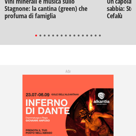
Vini minerali e musica sullo
Un capolavo
Stagnone: la cantina (green) che
sabbia: Stef
profuma di famiglia
Cefalù
Adv