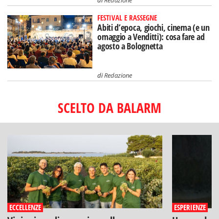
di
Redazione
FESTIVAL E RASSEGNE
Abiti d’epoca, giochi, cinema (e un
omaggio a Venditti): cosa fare ad
agosto a Bolognetta
di
Redazione
SCELTO DA BALARM
ECCELLENZE
ESPERIENZE