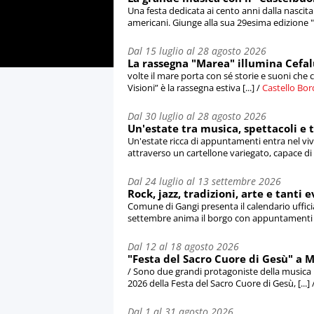
Una festa dedicata ai cento anni dalla nascita 
americani. Giunge alla sua 29esima edizione "C
Dal 15 luglio al 28 agosto 2026
La rassegna "Marea" illumina Cefalù
volte il mare porta con sé storie e suoni ch
Visioni” è la rassegna estiva [...] /
Castello Bo
Dal 30 luglio al 28 agosto 2026
Un'estate tra musica, spettacoli e 
Un'estate ricca di appuntamenti entra nel vi
attraverso un cartellone variegato, capace di me
Dal 24 luglio al 13 settembre 2026
Rock, jazz, tradizioni, arte e tanti 
Comune di Gangi presenta il calendario ufficial
settembre anima il borgo con appuntamenti [...
Dal 12 al 18 agosto 2026
"Festa del Sacro Cuore di Gesù" a 
/ Sono due grandi protagoniste della musica i
2026 della Festa del Sacro Cuore di Gesù, [...] 
Dal 1 al 31 agosto 2026