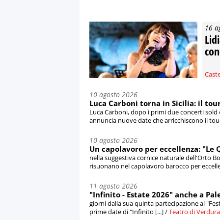
16 a
Lid
con
Cast
10 agosto 2026
Luca Carboni torna in Sicilia: il to
Luca Carboni, dopo i primi due concerti sold o
annuncia nuove date che arricchiscono il tour 
10 agosto 2026
Un capolavoro per eccellenza: "Le Q
nella suggestiva cornice naturale dell'Orto B
risuonano nel capolavoro barocco per eccellenz
11 agosto 2026
"Infinito - Estate 2026" anche a Pal
giorni dalla sua quinta partecipazione al "Fe
prime date di "Infinito [...] /
Teatro di Verdura