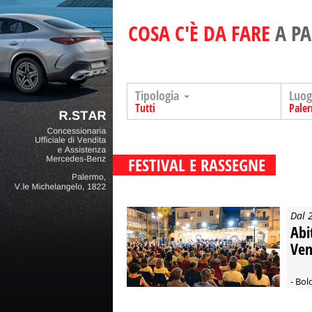
COSA C'È DA FARE
A P
Tipologia
Luo
Tutti
Pale
FESTIVAL E RASSEGNE
Dal 
Abi
Ven
- Bol