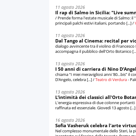
11 agosto 2026
Il rap di Salmo in Sicilia: "Live s
/ Prende forma l'estate musicale di Salmo: il
principali palchi estivi italiani, portando [...] /
11 agosto 2026
Dal Tango al Cinema: recital per vi
dialogo avvincente tra il violino di Francesco
accompagna il pubblico dell'Orto Botanico [...
13 agosto 2026
I 50 anni di carriera di Nino D’Ange
chiama “I miei meravigliosi anni ’80…bis” il c
D’Angelo, celebra [...] /
Teatro di Verdura
- Pa
13 agosto 2026
L’intimità dei classici all'Orto Bo
L'energia espressiva di due colonne portanti 
raffinata ed essenziale. Giovedì 13 agosto [...]
16 agosto 2026
Sofia Vasheruk celebra l'arte virtu
Nel complesso monumentale dello Steri, la pi