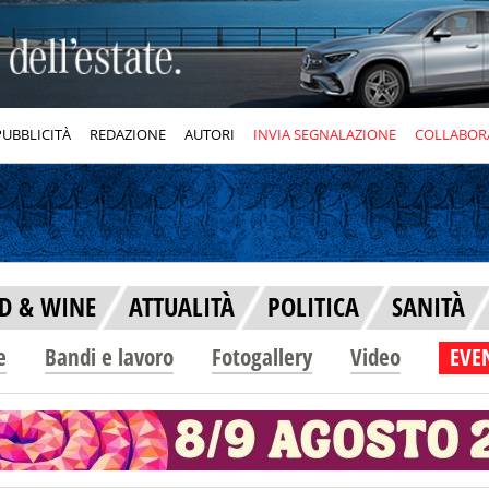
PUBBLICITÀ
REDAZIONE
AUTORI
INVIA SEGNALAZIONE
COLLABOR
D & WINE
ATTUALITÀ
POLITICA
SANITÀ
e
Bandi e lavoro
Fotogallery
Video
EVEN