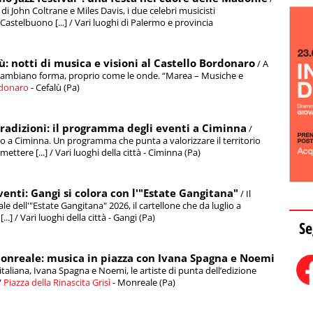
di John Coltrane e Miles Davis, i due celebri musicisti
astelbuono [...] / Vari luoghi di Palermo e provincia
: notti di musica e visioni al Castello Bordonaro
/ A
e cambiano forma, proprio come le onde. “Marea – Musiche e
rdonaro
- Cefalù (Pa)
tradizioni: il programma degli eventi a Ciminna
/
vo a Ciminna. Un programma che punta a valorizzare il territorio
ttere [...] / Vari luoghi della città - Ciminna (Pa)
eventi: Gangi si colora con l'"Estate Gangitana"
/ Il
e dell'"Estate Gangitana" 2026, il cartellone che da luglio a
] / Vari luoghi della città - Gangi (Pa)
Se
Monreale: musica in piazza con Ivana Spagna e Noemi
taliana, Ivana Spagna e Noemi, le artiste di punta dell’edizione
/
Piazza della Rinascita Grisì
- Monreale (Pa)