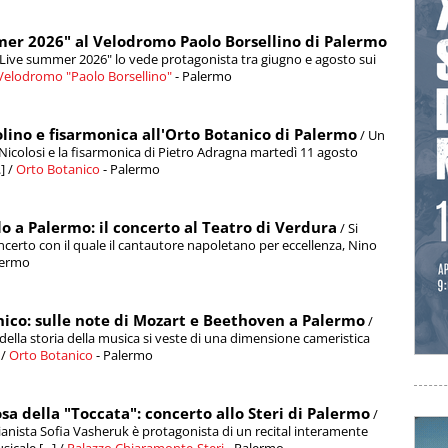
ummer 2026" al Velodromo Paolo Borsellino di Palermo
 "Live summer 2026" lo vede protagonista tra giugno e agosto sui
Velodromo "Paolo Borsellino"
- Palermo
olino e fisarmonica all'Orto Botanico di Palermo
/ Un
 Nicolosi e la fisarmonica di Pietro Adragna martedì 11 agosto
] /
Orto Botanico
- Palermo
lo a Palermo: il concerto al Teatro di Verdura
/ Si
oncerto con il quale il cantautore napoletano per eccellenza, Nino
lermo
tanico: sulle note di Mozart e Beethoven a Palermo
/
della storia della musica si veste di una dimensione cameristica
 /
Orto Botanico
- Palermo
osa della "Toccata": concerto allo Steri di Palermo
/
anista Sofia Vasheruk è protagonista di un recital interamente