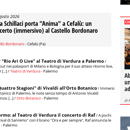
gosto 2026
ia Schillaci porta "Anima" a Cefalù: un
CU
certo (immersivo) al Castello Bordonaro
ello Bordonaro
- Cefalù (Pa)
ur "Rio Ari O Live" al Teatro di Verdura a Palermo
/
ut nei palasport di Milano e Bologna per il suo atteso ritorno live,
[...] /
Teatro di Verdura
- Palermo
Ab
un
ad
uattro Stagioni" di Vivaldi all'Orto Botanico
/ Immersi
otanico di Palermo, le note senza tempo di Antonio Vivaldi
a: [...] /
Orto Botanico
- Palermo
di
ermo: al Teatro di Verdura il concerto di Raf
/ A pochi
stival di Sanremo" con il brano "Ora e per sempre", Raf annuncia le
- Palermo