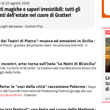
8 al 22 agosto 2026
i magiche e sapori irresistibili: tutti gli
nti dell'estate nel cuore di Gratteri
luoghi del paese - Gratteri (Pa)
ES
 dei Teatri di Pietra": musica ed emozioni in Sicilia
/
 di Pietra", guidata dal potente claim "Accarezzare Eternità". Il
ncontri, arte: torna sull'Isola "Le Notti di BCsicilia"
6 de "Le Notti di BCsicilia", la tradizionale manifestazione estiva che
hi della Sicilia
La
tu
forte: le "voci della città" raccontano Palermo
/ Dopo
di
atro del Fuoco® International Firedancing Festival giunge alla sua
zzo Branciforte
- Palermo
di
o Jazz festival": una festa nel cuore delle Madonie
/