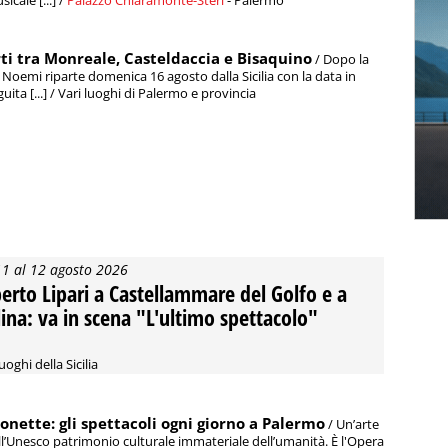
icale [...] /
Palazzo Chiaramonte-Steri
- Palermo
erti tra Monreale, Casteldaccia e Bisaquino
/ Dopo la
 Noemi riparte domenica 16 agosto dalla Sicilia con la data in
ta [...] / Vari luoghi di Palermo e provincia
11 al 12 agosto 2026
erto Lipari a Castellammare del Golfo e a
lina: va in scena "L'ultimo spettacolo"
uoghi della Sicilia
nette: gli spettacoli ogni giorno a Palermo
/ Un’arte
ll’Unesco patrimonio culturale immateriale dell’umanità. È l'Opera