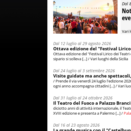
Dal 
Nott
eve
Vari 
Dal 12 luglio al 29 agosto 2026
Ottava edizione del "Festival Lirico
Ottava edizione del "Festival Lirico dei Teatri
sipario si solleva [...] / Vari luoghi della Sicilia
Dal 24 luglio al 3 settembre 2026
Visite guidate ma anche spettacoli, i
/ Prende il via venerdì 24 luglio l'edizione 202
ogni anno accompagna cittadini [...] / Vari luog
Dal 31 luglio al 24 ottobre 2026
Il Teatro del Fuoco a Palazzo Branci
diciotto anni di attività internazionale, il Te
XVIII edizione e presenta a Palermo [...] /
Pala
Dal 16 al 23 agosto 2026
La grande musica con il "Castelbuon