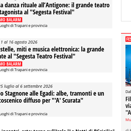
la danza rituale all’Antigone: il grande teatro
tagonista al "Segesta Festival"
MO BALARM
luoghi di Trapani e provincia
FE
11 al 16 agosto 2026
 stelle, miti e musica elettronica: la grande
ate al "Segesta Teatro Festival"
MO BALARM
luoghi di Trapani e provincia
25 luglio al 6 settembre 2026
lo Stagnone alle Egadi: albe, tramonti e un
Dal
Fi
coscenico diffuso per "'A' Scurata"
vi
"A
luoghi di Trapani e provincia
Mu
di