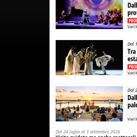
Dal
pro
PRO
Vari 
Dal 
Tra
est
PRO
Vari 
Dal 
Dal
pal
Vari 
Dal 24 luglio al 3 settembre 2026