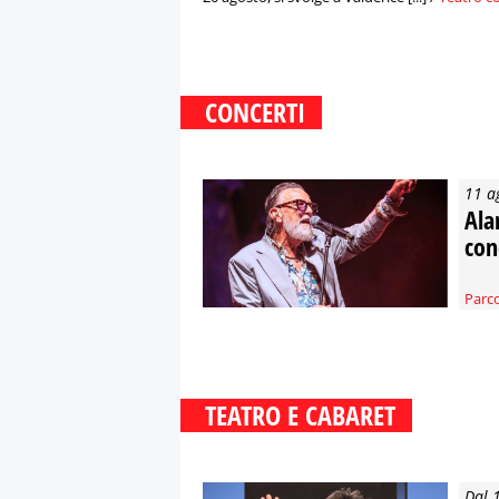
CONCERTI
11 a
Ala
con
Parco
TEATRO E CABARET
Dal 