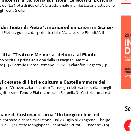
ncontri, arte: torna sull'Isola "Le Notti di BCsicilia"
6 de "Le Notti di BCsicilia", la tradizionale manifestazione estiva che
hi della Sicilia
 dei Teatri di Pietra": musica ed emozioni in Sicilia
/
 di Pietra", guidata dal potente claim "Accarezzare Eternità". Il
ttitta: "Teatro e Memoria" debutta al Pianto
o ospita la prima edizione della rassegna “Teatro e
 [...] / Sacrario Pianto Romano - SP61 - Calatafimi-Segesta (Tp)
i): estate di libri e cultura a Castellammare del
opello "Conversazioni d'autore", rassegna letteraria ospitata negli
 / Agriturismo Tenute Plaia - contrada Scopello 3 - Castellammare del
Se
pane di Custonaci: torna "Un borgo di libri ed
ornano a riempirsi di storie. Dal 23 luglio al 20 agosto, il borgo
 "Un [...] / Grotte Mangiapane - contrada Scurati - Custonaci (Tp)