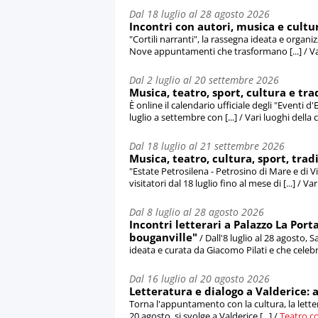
Dal 18 luglio al 28 agosto 2026
Incontri con autori, musica e cultur
"Cortili narranti", la rassegna ideata e organi
Nove appuntamenti che trasformano [...] / Vari 
Dal 2 luglio al 20 settembre 2026
Musica, teatro, sport, cultura e tra
È online il calendario ufficiale degli "Event
luglio a settembre con [...] / Vari luoghi della 
Dal 18 luglio al 21 settembre 2026
Musica, teatro, cultura, sport, trad
"Estate Petrosilena - Petrosino di Mare e di 
visitatori dal 18 luglio fino al mese di [...] / Va
Dal 8 luglio al 28 agosto 2026
Incontri letterari a Palazzo La Porta
bouganville"
/ Dall'8 luglio al 28 agosto, 
ideata e curata da Giacomo Pilati e che celebra 
Dal 16 luglio al 20 agosto 2026
Letteratura e dialogo a Valderice: a
Torna l'appuntamento con la cultura, la letteratu
20 agosto, si svolge a Valderice [...] /
Teatro c