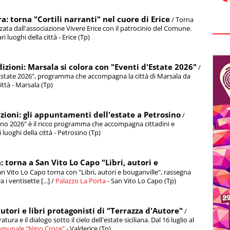
a: torna "Cortili narranti" nel cuore di Erice
/ Torna
zzata dall'associazione Vivere Erice con il patrocinio del Comune.
luoghi della città - Erice (Tp)
dizioni: Marsala si colora con "Eventi d'Estate 2026"
/
i d'Estate 2026", programma che accompagna la città di Marsala da
città - Marsala (Tp)
izioni: gli appuntamenti dell'estate a Petrosino
/
Vino 2026" è il ricco programma che accompagna cittadini e
ri luoghi della città - Petrosino (Tp)
: torna a San Vito Lo Capo "Libri, autori e
San Vito Lo Capo torna con "Libri, autori e bouganville", rassegna
i ventisette [...] /
Palazzo La Porta
- San Vito Lo Capo (Tp)
utori e libri protagonisti di "Terrazza d'Autore"
/
ra e il dialogo sotto il cielo dell'estate siciliana. Dal 16 luglio al
omunale "Nino Croce"
- Valderice (Tp)