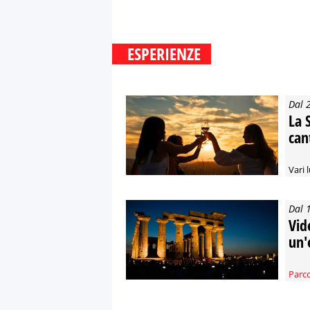
ESPERIENZE
Dal 
La 
can
Vari l
Dal 
Vid
un'
Parco