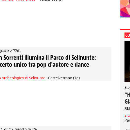
CO
gosto 2026
n Sorrenti illumina il Parco di Selinunte:
certo unico tra pop d'autore e dance
 Archeologico di Selinunte
- Castelvetrano (Tp)
8 a
"H
Gl
su
Sit
Par
11 al 12 agosto 2026