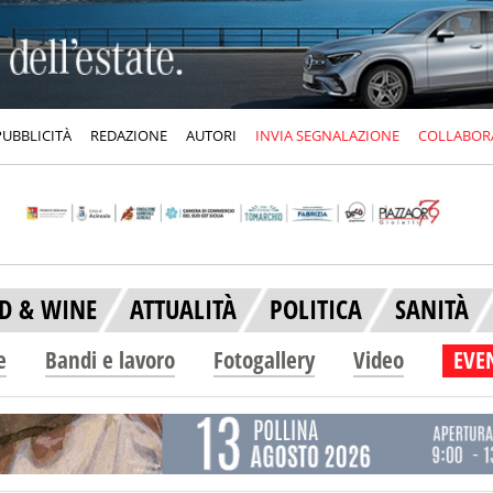
PUBBLICITÀ
REDAZIONE
AUTORI
INVIA SEGNALAZIONE
COLLABOR
D & WINE
ATTUALITÀ
POLITICA
SANITÀ
e
Bandi e lavoro
Fotogallery
Video
EVEN