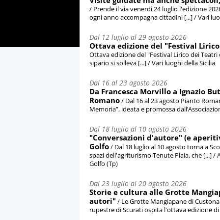
Visite guidate ma anche spettacoli, i
/ Prende il via venerdì 24 luglio l'edizione 202
ogni anno accompagna cittadini [...] / Vari luog
Dal 12 luglio al 29 agosto 2026
Ottava edizione del "Festival Lirico
Ottava edizione del "Festival Lirico dei Teatri
sipario si solleva [...] / Vari luoghi della Sicilia
Dal 16 al 23 agosto 2026
Da Francesca Morvillo a Ignazio Bu
Romano
/ Dal 16 al 23 agosto Pianto Roman
Memoria”, ideata e promossa dall’Associazione
Dal 18 luglio al 10 agosto 2026
"Conversazioni d'autore" (e aperitiv
Golfo
/ Dal 18 luglio al 10 agosto torna a Sc
spazi dell'agriturismo Tenute Plaia, che [...]
Golfo (Tp)
Dal 23 luglio al 20 agosto 2026
Storie e cultura alle Grotte Mangia
autori"
/ Le Grotte Mangiapane di Custonaci t
rupestre di Scurati ospita l'ottava edizione di