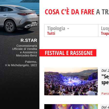
COSA C'È DA FARE
A T
Tipologia
Luo
Tutti
Trap
FESTIVAL E RASSEGNE
Dal 
"Se
spe
Parco
Dal 