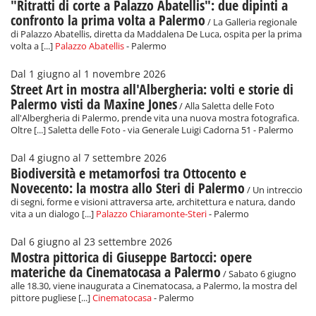
"Ritratti di corte a Palazzo Abatellis": due dipinti a
confronto la prima volta a Palermo
/ La Galleria regionale
di Palazzo Abatellis, diretta da Maddalena De Luca, ospita per la prima
volta a [...]
Palazzo Abatellis
- Palermo
Dal 1 giugno al 1 novembre 2026
Street Art in mostra all'Albergheria: volti e storie di
Palermo visti da Maxine Jones
/ Alla Saletta delle Foto
all'Albergheria di Palermo, prende vita una nuova mostra fotografica.
Oltre [...] Saletta delle Foto - via Generale Luigi Cadorna 51 - Palermo
Dal 4 giugno al 7 settembre 2026
Biodiversità e metamorfosi tra Ottocento e
Novecento: la mostra allo Steri di Palermo
/ Un intreccio
di segni, forme e visioni attraversa arte, architettura e natura, dando
vita a un dialogo [...]
Palazzo Chiaramonte-Steri
- Palermo
Dal 6 giugno al 23 settembre 2026
Mostra pittorica di Giuseppe Bartocci: opere
materiche da Cinematocasa a Palermo
/ Sabato 6 giugno
alle 18.30, viene inaugurata a Cinematocasa, a Palermo, la mostra del
pittore pugliese [...]
Cinematocasa
- Palermo