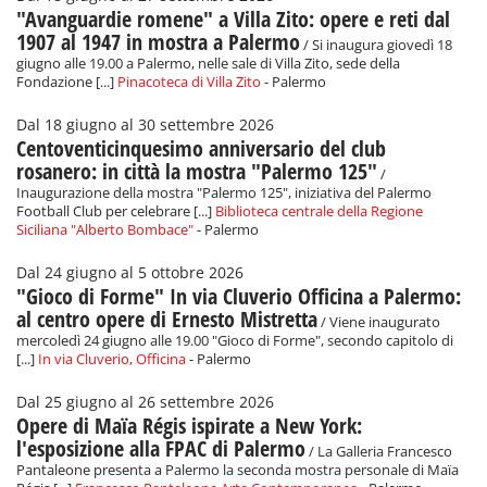
"Avanguardie romene" a Villa Zito: opere e reti dal
1907 al 1947 in mostra a Palermo
/ Si inaugura giovedì 18
giugno alle 19.00 a Palermo, nelle sale di Villa Zito, sede della
Fondazione [...]
Pinacoteca di Villa Zito
- Palermo
Dal 18 giugno al 30 settembre 2026
Centoventicinquesimo anniversario del club
rosanero: in città la mostra "Palermo 125"
/
Inaugurazione della mostra "Palermo 125", iniziativa del Palermo
Football Club per celebrare [...]
Biblioteca centrale della Regione
Siciliana "Alberto Bombace"
- Palermo
Dal 24 giugno al 5 ottobre 2026
"Gioco di Forme" In via Cluverio Officina a Palermo:
al centro opere di Ernesto Mistretta
/ Viene inaugurato
mercoledì 24 giugno alle 19.00 "Gioco di Forme", secondo capitolo di
[...]
In via Cluverio, Officina
- Palermo
Dal 25 giugno al 26 settembre 2026
Opere di Maïa Régis ispirate a New York:
l'esposizione alla FPAC di Palermo
/ La Galleria Francesco
Pantaleone presenta a Palermo la seconda mostra personale di Maïa