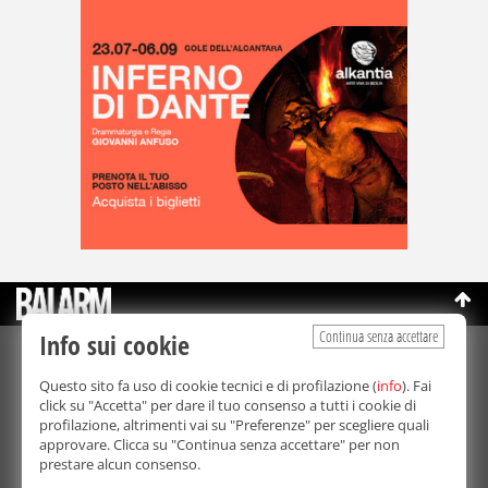
Continua senza accettare
Info sui cookie
©Copyright 2003-2026
Bmedia Srl
- P.IVA 07064240828
Questo sito fa uso di cookie tecnici e di profilazione (
info
). Fai
La riproduzione totale o parziale di tutti i contenuti, in qualunque
click su "Accetta" per dare il tuo consenso a tutti i cookie di
forma, su qualsiasi supporto è proibita.
profilazione, altrimenti vai su "Preferenze" per scegliere quali
Balarm.it è una testata giornalistica registrata. Autorizzazione del
approvare. Clicca su "Continua senza accettare" per non
Tribunale di Palermo n° 32 del 21/10/2003
prestare alcun consenso.
Direttore responsabile:
Fabio Ricotta
Privacy e Cookie Policy