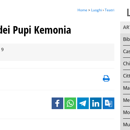
Home
>
Luoghi
›
Teatri
 dei Pupi Kemonia
AR
Bib
 9
Cas
Ch
Cit
Mar
Mer
Mo
Mu