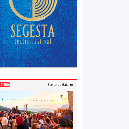
LTURA
Scelto da Balarm