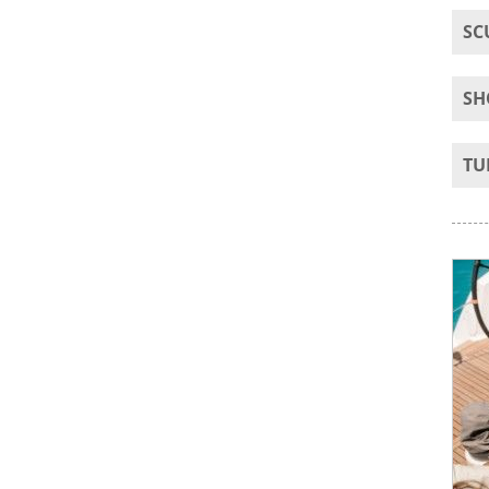
SC
SH
TU