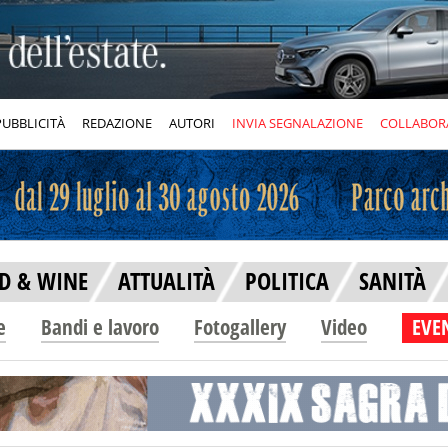
PUBBLICITÀ
REDAZIONE
AUTORI
INVIA SEGNALAZIONE
COLLABOR
D & WINE
ATTUALITÀ
POLITICA
SANITÀ
e
Bandi e lavoro
Fotogallery
Video
EVEN