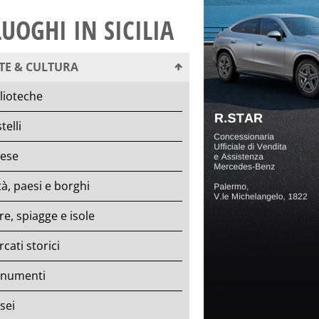
LUOGHI IN SICILIA
TE & CULTURA
lioteche
telli
iese
tà, paesi e borghi
e, spiagge e isole
cati storici
numenti
sei