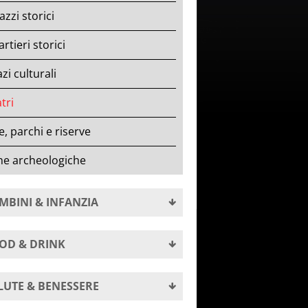
azzi storici
rtieri storici
zi culturali
tri
le, parchi e riserve
ne archeologiche
MBINI & INFANZIA
OD & DRINK
LUTE & BENESSERE