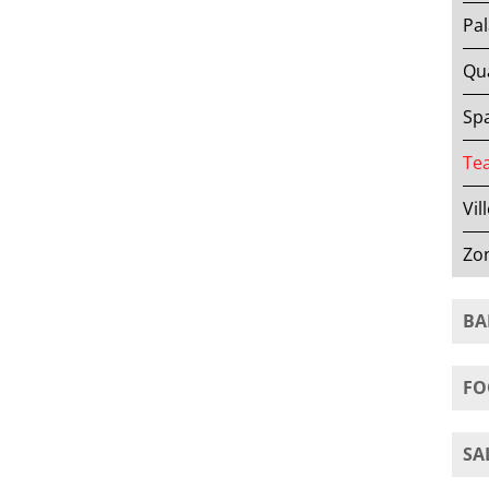
Pal
Qua
Spa
Tea
Vil
Zo
BA
FO
SA