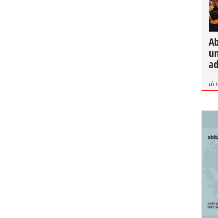
Ab
un
ad
di