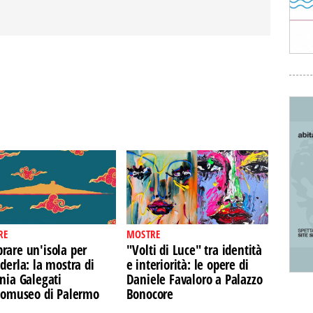
RE
MOSTRE
rare un'isola per
"Volti di Luce" tra identità
derla: la mostra di
e interiorità: le opere di
nia Galegati
Daniele Favaloro a Palazzo
Ecomuseo di Palermo
Bonocore