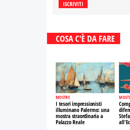
COSA C'È DA FARE
MOSTRE
MOST
I tesori impressionisti
Comp
illuminano Palermo: una
difen
mostra straordinaria a
Stefa
Palazzo Reale
all'