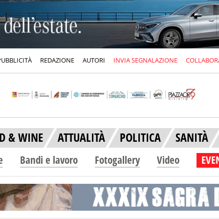
PUBBLICITÀ
REDAZIONE
AUTORI
INVIA SEGNALAZIONE
COLLABOR
D & WINE
ATTUALITÀ
POLITICA
SANITÀ
e
Bandi e lavoro
Fotogallery
Video
EVEN