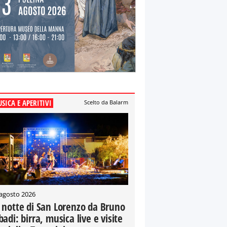
SICA E APERITIVI
Scelto da Balarm
 agosto 2026
 notte di San Lorenzo da Bruno
badi: birra, musica live e visite