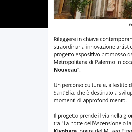
P
Rileggere in chiave contemporan
straordinaria innovazione artistic
progetto espositivo promosso dal
Metropolitana di Palermo in occa
Nouveau
".
Un percorso culturale, allestito d
Sant'Elia, che è destinato a svilu
momenti di approfondimento.
Il progetto prende il via nella g
tra "La notte dell’Ascensione o l
Kiyohara
, opera del Museo Etnog