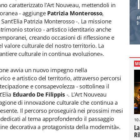
nno caratterizzato l’Art Nouveau, mettendoli in
poranea - aggiunge
Patrizia Monterosso
,
Sant’Elia Patrizia Monterosso -. La missione
trimonio storico - artistico identitario anche
temporanei, creando occasioni di riflessione e
valore culturale del nostro territorio. La
ntiere culturale in continua evoluzione».
MU
zione avvia un nuovo impegno nella
ico e artistico del territorio, attraverso percorsi
tecipazione e consapevolezza - sottolinea il
’Elia
Eduardo De Filippis
-. L’Art Nouveau
agione di innovazione culturale che continua a
 presente. Il percorso proseguirà nei prossimi mesi
i dedicati al tema approfondendo il passaggio
10
La
ine decorativa a protagonista della modernità».
Ri