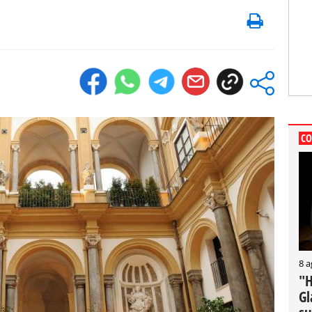
CO
8 a
"H
Gl