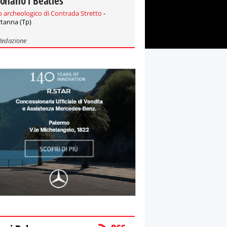
onano i Beatles
o archeologico di Contrada Stretto
-
tanna (Tp)
Redazione