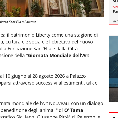
su
Sit
Par
di
alazzo Sant'Elia a Palermo
ea il patrimonio Liberty come una stagione di
a, culturale e sociale è l'obiettivo del nuovo
la Fondazione Sant’Elia e dalla Città
sione della "
Giornata Mondiale dell’Art
al 10 giugno al 28 agosto 2026
a Palazzo
pparsi attraverso successivi allestimenti, talk e
iornata mondiale dell’Art Nouveau, con un dialogo
a benedizione degli animali" di
O' Tama
rafico Siciliano "Giuseppe Pitrè" di Palermo, e