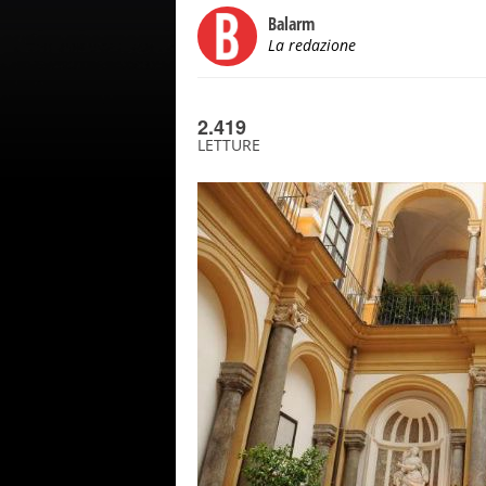
Balarm
La redazione
2.419
LETTURE