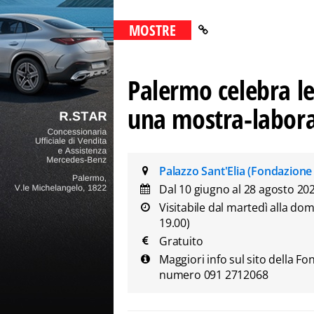
MOSTRE
Palermo celebra l
una mostra-laborat
Palazzo Sant'Elia (Fondazione 
Dal 10 giugno al 28 agosto 20
Visitabile dal martedì alla dom
19.00)
Gratuito
Maggiori info sul sito della Fo
numero 091 2712068