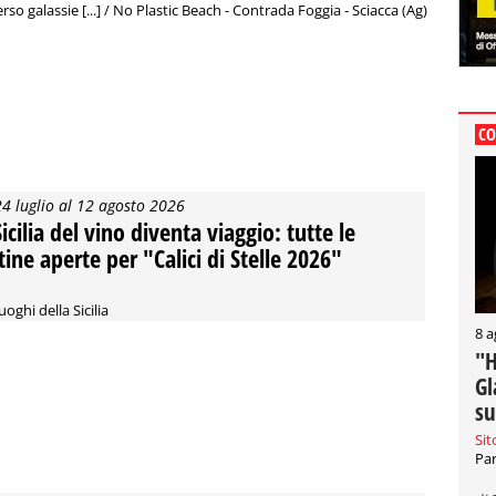
so galassie [...] / No Plastic Beach - Contrada Foggia - Sciacca (Ag)
CO
24 luglio al 12 agosto 2026
Sicilia del vino diventa viaggio: tutte le
tine aperte per "Calici di Stelle 2026"
uoghi della Sicilia
8 a
"H
Gl
su
Sit
Par