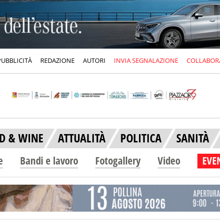
PUBBLICITÀ
REDAZIONE
AUTORI
INVIA SEGNALAZIONE
COLLABOR
D & WINE
ATTUALITÀ
POLITICA
SANITÀ
e
Bandi e lavoro
Fotogallery
Video
EVEN