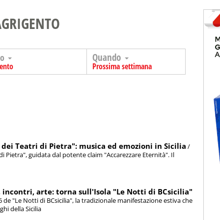
AGRIGENTO
Quando
go
gento
Prossima settimana
 dei Teatri di Pietra": musica ed emozioni in Sicilia
/
 di Pietra", guidata dal potente claim "Accarezzare Eternità". Il
ncontri, arte: torna sull'Isola "Le Notti di BCsicilia"
6 de "Le Notti di BCsicilia", la tradizionale manifestazione estiva che
hi della Sicilia