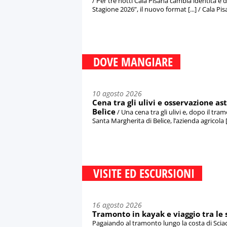
/ Per tre notti Cala Pisana cambia identità e
Stagione 2026”, il nuovo format [...] / Cala P
DOVE MANGIARE
10 agosto 2026
Cena tra gli ulivi e osservazione a
Belìce
/ Una cena tra gli ulivi e, dopo il tra
Santa Margherita di Belice, l’azienda agricola [.
VISITE ED ESCURSIONI
16 agosto 2026
Tramonto in kayak e viaggio tra le 
Pagaiando al tramonto lungo la costa di Sciacc