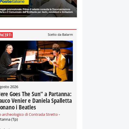
NCERTI
Scelto da Balarm
gosto 2026
ere Goes The Sun" a Partanna:
auco Venier e Daniela Spalletta
onano i Beatles
o archeologico di Contrada Stretto
-
tanna (Tp)