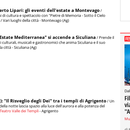
rto Lipari: gli eventi dell'estate a Montevago
/
di cultura e spettacolo con "Pietre di Memoria - Sotto il Cielo
] / Vari luoghi della città - Montevago (Ag)
"Estate Mediterranea" si accende a Siculiana
/ Prende il
FE
i culturali, musicali e gastronomici che anima Siculiana e il suo
a città - Siculiana (Ag)
Dal
Fi
): "Il Risveglio degli Dei" tra i templi di Agrigento
/ Un
vi
lla notte lascia spazio alla luce dell'aurora e alla potenza del
"A
Teatro Valle dei Templi
- Agrigento
Mu
di