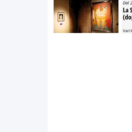
Dal 
La S
(do
Vari l