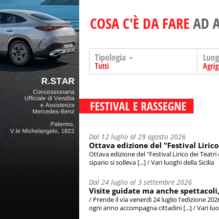
COSA C'È DA FARE
AD 
Tipologia
Luo
Tutti
Agri
FESTIVAL E RASSEGNE
Dal 12 luglio al 29 agosto 2026
Ottava edizione del "Festival Lirico
Ottava edizione del "Festival Lirico dei Teatri
sipario si solleva [...] / Vari luoghi della Sicilia
Dal 24 luglio al 3 settembre 2026
Visite guidate ma anche spettacoli, i
/ Prende il via venerdì 24 luglio l'edizione 202
ogni anno accompagna cittadini [...] / Vari luog