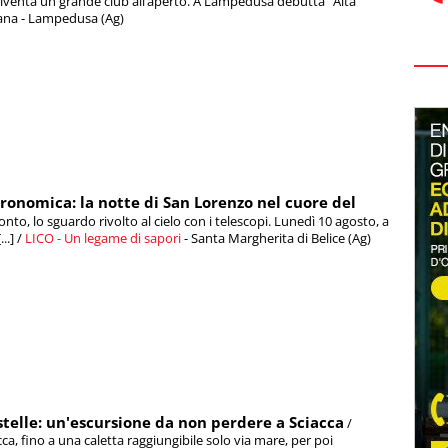
 diventa un grande club all’aperto. A Lampedusa debutta “Alta
isana - Lampedusa (Ag)
stronomica: la notte di San Lorenzo nel cuore del
monto, lo sguardo rivolto al cielo con i telescopi. Lunedì 10 agosto, a
..] /
LICO - Un legame di sapori
- Santa Margherita di Belice (Ag)
stelle: un'escursione da non perdere a Sciacca
/
a, fino a una caletta raggiungibile solo via mare, per poi