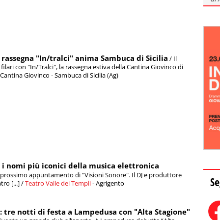
 rassegna "In/tralci" anima Sambuca di Sicilia
/ Il
filari con "In/Tralci", la rassegna estiva della Cantina Giovinco di
/ Cantina Giovinco - Sambuca di Sicilia (Ag)
 i nomi più iconici della musica elettronica
l prossimo appuntamento di "Visioni Sonore". Il DJ e produttore
Se
ro [...] /
Teatro Valle dei Templi
- Agrigento
tre notti di festa a Lampedusa con "Alta Stagione"