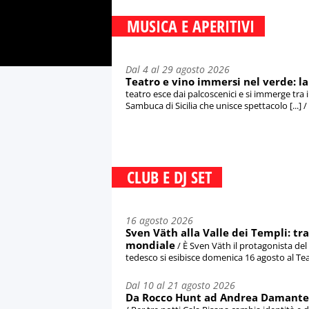
MUSICA E APERITIVI
Dal 4 al 29 agosto 2026
Teatro e vino immersi nel verde: la
teatro esce dai palcoscenici e si immerge tra i 
Sambuca di Sicilia che unisce spettacolo [...] 
CLUB E DJ SET
16 agosto 2026
Sven Väth alla Valle dei Templi: tra
mondiale
/ È Sven Väth il protagonista de
tedesco si esibisce domenica 16 agosto al Teat
Dal 10 al 21 agosto 2026
Da Rocco Hunt ad Andrea Damante: 