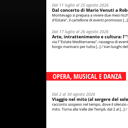
Dal 11 luglio al 25 agosto 2026
Dal concerto di Mario Venuti a Robe
Montevago si prepara a vivere due mesi ricchi 
d'Estate", il cartellone di eventi promosso [...
Dal 17 luglio al 26 agosto 2026
Arte, intrattenimento e cultura: l'
via l'"Estate Mediterranea", rassegna di event
borgo marinaro per tutta [...] / Vari luoghi dell
OPERA, MUSICAL E DANZA
Dal 2 al 30 agosto 2026
Viaggio nel mito (al sorgere del sole
racconto sospeso nel tempo, dove il silenzio de
mito. Torna alla Valle dei Templi, dal 2 al [...] /