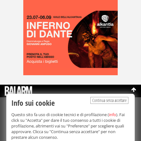
Continua senza accettare
Info sui cookie
©Copyright 2003-2026
Bmedia Srl
- P.IVA 07064240828
Questo sito fa uso di cookie tecnici e di profilazione (
info
). Fai
La riproduzione totale o parziale di tutti i contenuti, in qualunque
click su "Accetta" per dare il tuo consenso a tutti i cookie di
forma, su qualsiasi supporto è proibita.
profilazione, altrimenti vai su "Preferenze" per scegliere quali
Balarm.it è una testata giornalistica registrata. Autorizzazione del
approvare. Clicca su "Continua senza accettare" per non
Tribunale di Palermo n° 32 del 21/10/2003
prestare alcun consenso.
Direttore responsabile:
Fabio Ricotta