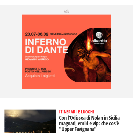
Adv
ITINERARI E LUOGHI
Con l'Odissea di Nolan in Sicilia
magnati, emiri e vip: che cos'è
"Upper Favignana"