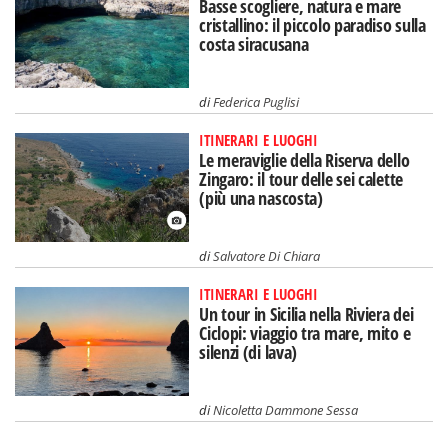
Basse scogliere, natura e mare
cristallino: il piccolo paradiso sulla
costa siracusana
di
Federica Puglisi
ITINERARI E LUOGHI
Le meraviglie della Riserva dello
Zingaro: il tour delle sei calette
(più una nascosta)
di
Salvatore Di Chiara
ITINERARI E LUOGHI
Un tour in Sicilia nella Riviera dei
Ciclopi: viaggio tra mare, mito e
silenzi (di lava)
di
Nicoletta Dammone Sessa