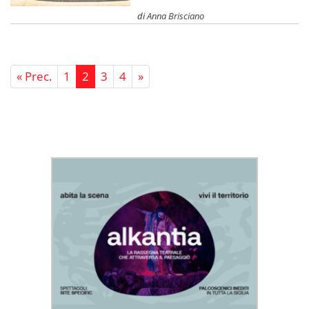
di
Anna Brisciano
« Prec.
1
2
3
4
»