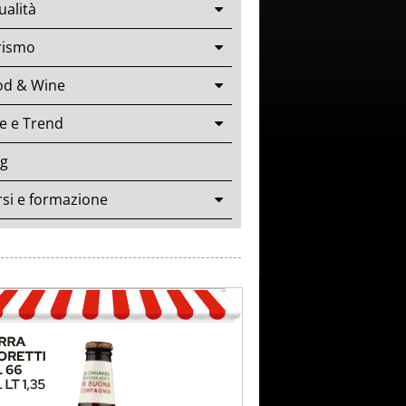
ualità
rismo
od & Wine
le e Trend
og
si e formazione