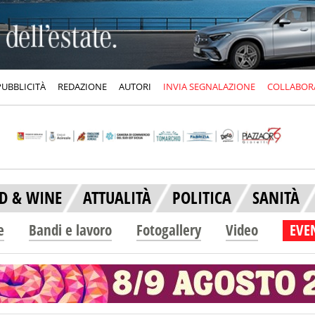
PUBBLICITÀ
REDAZIONE
AUTORI
INVIA SEGNALAZIONE
COLLABOR
D & WINE
ATTUALITÀ
POLITICA
SANITÀ
e
Bandi e lavoro
Fotogallery
Video
EVEN