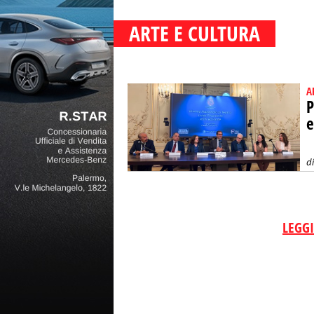
ARTE E CULTURA
A
P
e
d
LEGGI