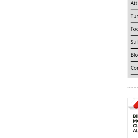
Att
Tu
Fo
Sti
Bl
Cor