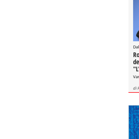
Dal
Ro
de
"L
Var
di