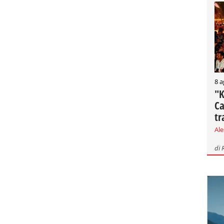
8 a
"K
Ca
tr
Al
di