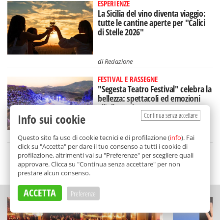
ESPERIENZE
La Sicilia del vino diventa viaggio:
tutte le cantine aperte per "Calici
di Stelle 2026"
di
Redazione
FESTIVAL E RASSEGNE
"Segesta Teatro Festival" celebra la
bellezza: spettacoli ed emozioni
all'alba e al tramonto
Continua senza accettare
Info sui cookie
di
Redazione
Questo sito fa uso di cookie tecnici e di profilazione (
info
). Fai
click su "Accetta" per dare il tuo consenso a tutti i cookie di
profilazione, altrimenti vai su "Preferenze" per scegliere quali
approvare. Clicca su "Continua senza accettare" per non
SCELTO DA BALARM
prestare alcun consenso.
ACCETTA
Preferenze