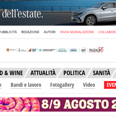
PUBBLICITÀ
REDAZIONE
AUTORI
INVIA SEGNALAZIONE
COLLABOR
D & WINE
ATTUALITÀ
POLITICA
SANITÀ
e
Bandi e lavoro
Fotogallery
Video
EVEN