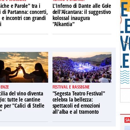
che e Parole" tra i
L'Inferno di Dante alle Gole
i di Partanna: concerti,
dell'Alcantara: il suggestivo
e e incontri con grandi
kolossal inaugura
i
"Alkantia"
IENZE
FESTIVAL E RASSEGNE
cilia del vino diventa
"Segesta Teatro Festival"
io: tutte le cantine
celebra la bellezza:
e per "Calici di Stelle
spettacoli ed emozioni
"
all'alba e al tramonto
SA