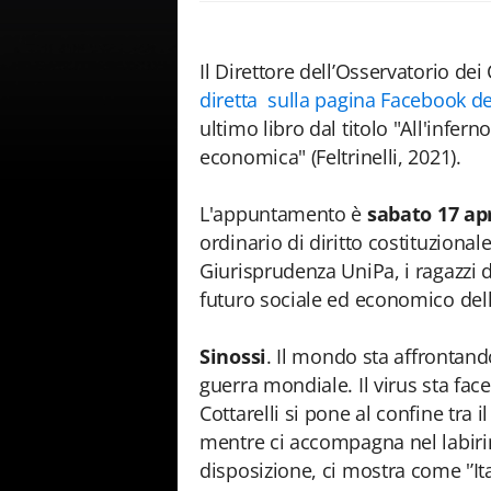
Il Direttore dell’Osservatorio dei 
diretta sulla pagina Facebook del
ultimo libro dal titolo "All'infern
economica" (Feltrinelli, 2021).
L'appuntamento è
sabato 17 apr
ordinario di diritto costituzional
Giurisprudenza UniPa, i ragazzi d
futuro sociale ed economico del
Sinossi
. Il mondo sta affrontan
guerra mondiale. Il virus sta fa
Cottarelli si pone al confine tra
mentre ci accompagna nel labirin
disposizione, ci mostra come '’I