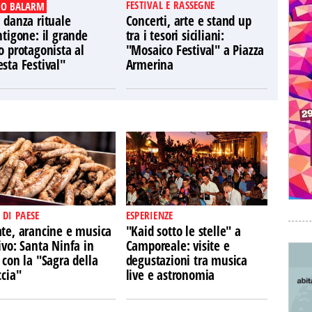
FESTIVAL E RASSEGNE
O BALARM
 danza rituale
Concerti, arte e stand up
ntigone: il grande
tra i tesori siciliani:
o protagonista al
"Mosaico Festival" a Piazza
sta Festival"
Armerina
 DI PAESE
ESPERIENZE
ate, arancine e musica
"Kaid sotto le stelle" a
ivo: Santa Ninfa in
Camporeale: visite e
 con la "Sagra della
degustazioni tra musica
ccia"
live e astronomia