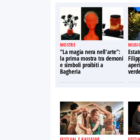
MOSTRE
MUSIC
"La magia nera nell'arte":
Estat
la prima mostra tra demoni
Filip
e simboli proibiti a
aperi
Bagheria
verd
FESTIVAL E RASSEGNE
FESTI