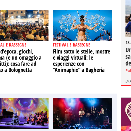
13
VAL E RASSEGNE
FESTIVAL E RASSEGNE
Un
 d’epoca, giochi,
Film sotto le stelle, mostre
sa
ma (e un omaggio a
e viaggi virtuali: le
de
tti): cosa fare ad
esperienze con
to a Bolognetta
"Animaphix" a Bagheria
Pol
di