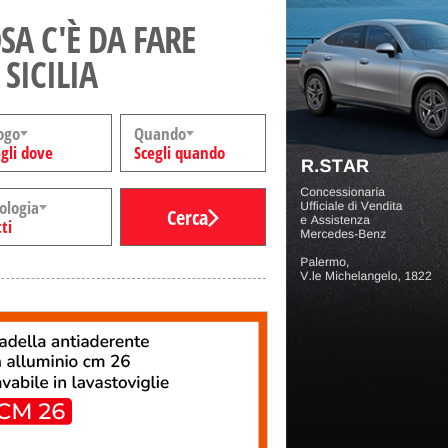
SA C'È DA FARE
 SICILIA
ogo
Quando
gli dove
Scegli quando
ologia
Cerca
ti