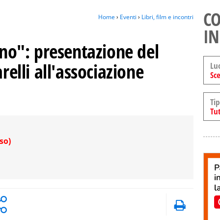
CO
Home
›
Eventi
›
Libri, film e incontri
IN
orno": presentazione del
relli all'associazione
Lu
Sce
Tip
Tut
so)