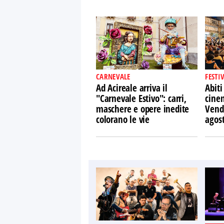
CARNEVALE
FESTI
Ad Acireale arriva il
Abiti
"Carnevale Estivo": carri,
cine
maschere e opere inedite
Vendi
colorano le vie
agos