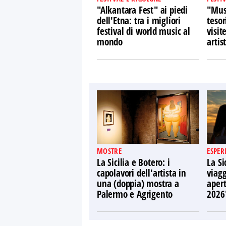
"Alkantara Fest" ai piedi
"Musi
dell'Etna: tra i migliori
tesor
festival di world music al
visit
mondo
artist
MOSTRE
ESPER
La Sicilia e Botero: i
La Si
capolavori dell'artista in
viagg
una (doppia) mostra a
apert
Palermo e Agrigento
2026