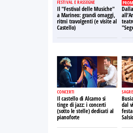
FESTIVAL E RASSEGNE
PROM
Il "Festival delle Musiche"
Dalla
a Marineo: grandi omaggi,
all’A
ritmi travolgenti (e visite al
teatr
Castello)
"Sege
CONCERTI
SAGRE
Il castello di Alcamo si
Busi
tinge di jazz: i concerti
dal v
(sotto le stelle) dedicati al
festa
pianoforte
Salsi