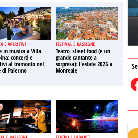
A E APERITIVI
FESTIVAL E RASSEGNE
e in musica a Villa
Teatro, street food (e un
pina: concerti e
grande cantante a
tivi al tramonto nel
sorpresa): l'estate 2026 a
Se
e di Palermo
Monreale
VAL E RASSEGNE
TEATRO E CABARET