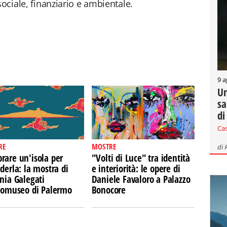
sociale, finanziario e ambientale.
9 a
Un
sa
di
Ca
RE
MOSTRE
di
rare un'isola per
"Volti di Luce" tra identità
derla: la mostra di
e interiorità: le opere di
nia Galegati
Daniele Favaloro a Palazzo
Ecomuseo di Palermo
Bonocore