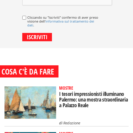
Cliccando su "Iscriviti" confermo di aver preso
visione dell'
informativa sul trattamento dei
dati
.
COSA C'È DA FARE
MOSTRE
I tesori impressionisti illuminano
Palermo: una mostra straordinaria
a Palazzo Reale
di
Redazione