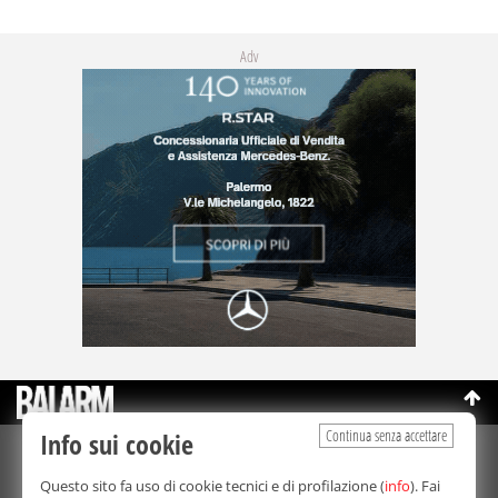
Adv
Continua senza accettare
Info sui cookie
©Copyright 2003-2026
Bmedia Srl
- P.IVA 07064240828
Questo sito fa uso di cookie tecnici e di profilazione (
info
). Fai
La riproduzione totale o parziale di tutti i contenuti, in qualunque