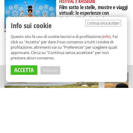
FESTIVAL E RASSEGNE
Film sotto le stelle, mostre e viaggi
virtuali: le esperienze con
"Animaphix" a Bagheria
Continua senza accettare
Info sui cookie
di
Redazione
Questo sito fa uso di cookie tecnici e di profilazione (
info
). Fai
click su "Accetta" per dare il tuo consenso a tutti i cookie di
profilazione, altrimenti vai su "Preferenze" per scegliere quali
approvare. Clicca su "Continua senza accettare" per non
SCELTO DA BALARM
prestare alcun consenso.
ACCETTA
Preferenze
ECCELLENZE
ESPERIENZE
Vini minerali e musica sullo
La Sicilia d
Stagnone: la cantina (green) che
tutte le can