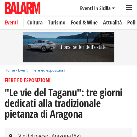
Eventi in Sicilia
Eventi
Cultura
Turismo
Food & Wine
Attualità
Polit
Home
›
Eventi
›
Fiere ed esposizioni
FIERE ED ESPOSIZIONI
"Le vie del Taganu": tre giorni
dedicati alla tradizionale
pietanza di Aragona
Vie del paese - Aragona (Ag)