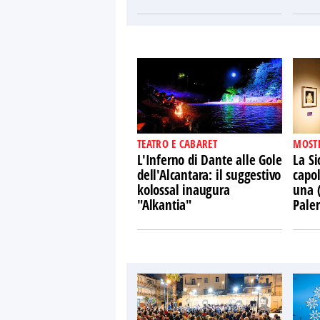
TEATRO E CABARET
MOST
L'Inferno di Dante alle Gole
La Si
dell'Alcantara: il suggestivo
capol
kolossal inaugura
una 
"Alkantia"
Pale