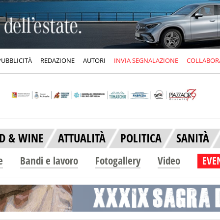
PUBBLICITÀ
REDAZIONE
AUTORI
INVIA SEGNALAZIONE
COLLABOR
D & WINE
ATTUALITÀ
POLITICA
SANITÀ
e
Bandi e lavoro
Fotogallery
Video
EVEN