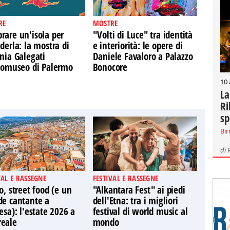
RE
MOSTRE
rare un'isola per
"Volti di Luce" tra identità
derla: la mostra di
e interiorità: le opere di
nia Galegati
Daniele Favaloro a Palazzo
Ecomuseo di Palermo
Bonocore
10
La
Ri
sp
Bir
di
VAL E RASSEGNE
FESTIVAL E RASSEGNE
o, street food (e un
"Alkantara Fest" ai piedi
de cantante a
dell'Etna: tra i migliori
esa): l'estate 2026 a
festival di world music al
eale
mondo