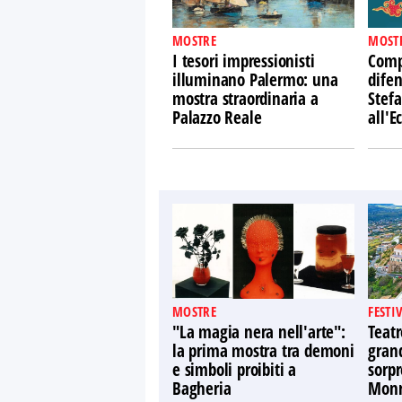
MOSTRE
MOST
I tesori impressionisti
Comp
illuminano Palermo: una
difen
mostra straordinaria a
Stefa
Palazzo Reale
all'
MOSTRE
FESTI
"La magia nera nell'arte":
Teatr
la prima mostra tra demoni
gran
e simboli proibiti a
sorpr
Bagheria
Monr