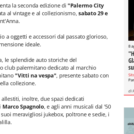
senta la seconda edizione di
"Palermo City
ta al vintage e al collezionismo,
sabato 29 e
ant'Anna.
o a oggetti e accessori dal passato glorioso,
imensione ideale.
8 a
"H
Gl
za, le splendide auto storiche del
su
imo club palermitano dedicato al marchio
mitano
"Vitti na vespa"
, presente sabato con
Sit
Par
ella collezione.
di
llestiti, inoltre, due spazi dedicati
di
Marco Spagnolo
, e agli anni musicali dal '50
i suoi meravigliosi jukebox, poltrone e sedie, i
lilla.