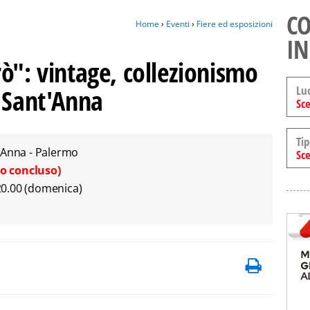
CO
Home
›
Eventi
›
Fiere ed esposizioni
IN
ò": vintage, collezionismo
Lu
a Sant'Anna
Sce
Tip
'Anna - Palermo
Sce
o concluso)
 20.00 (domenica)