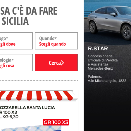
SA C'È DA FARE
 SICILIA
ogo
Quando
gli dove
Scegli quando
ologia
Cerca
gli cosa