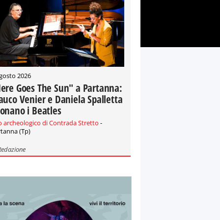
gosto 2026
ere Goes The Sun" a Partanna:
auco Venier e Daniela Spalletta
onano i Beatles
o archeologico di Contrada Stretto
-
tanna (Tp)
Redazione