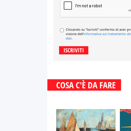
Cliccando su "Iscriviti" confermo di aver p
visione dell'
informativa sul trattamento de
dati
.
COSA C'È DA FARE