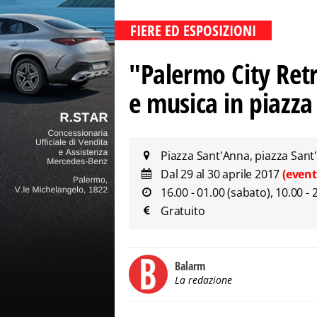
FIERE ED ESPOSIZIONI
"Palermo City Retr
e musica in piazz
Piazza Sant'Anna, piazza Sant
Dal 29 al 30 aprile 2017
(event
16.00 - 01.00 (sabato), 10.00 -
Gratuito
Balarm
La redazione