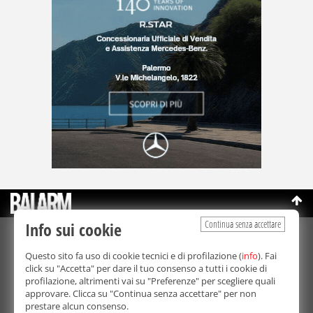
Continua senza accettare
Info sui cookie
©Copyright 2003-2026
Bmedia Srl
- P.IVA 07064240828
Questo sito fa uso di cookie tecnici e di profilazione (
info
). Fai
La riproduzione totale o parziale di tutti i contenuti, in qualunque
click su "Accetta" per dare il tuo consenso a tutti i cookie di
forma, su qualsiasi supporto è proibita.
profilazione, altrimenti vai su "Preferenze" per scegliere quali
Balarm.it è una testata giornalistica registrata. Autorizzazione del
approvare. Clicca su "Continua senza accettare" per non
Tribunale di Palermo n° 32 del 21/10/2003
prestare alcun consenso.
Direttore responsabile:
Fabio Ricotta