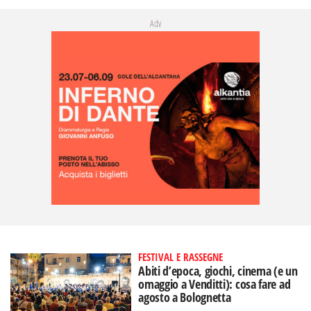
Adv
FESTIVAL E RASSEGNE
Abiti d’epoca, giochi, cinema (e un
omaggio a Venditti): cosa fare ad
agosto a Bolognetta