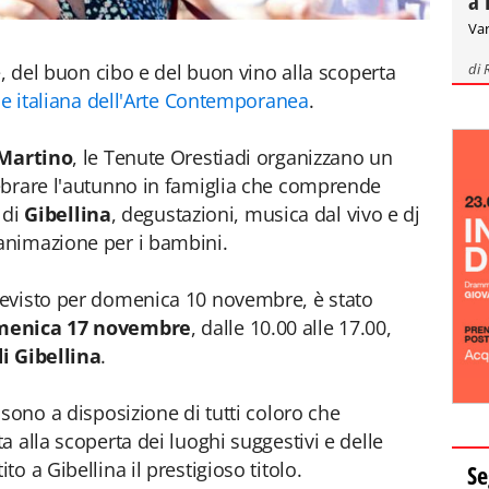
a 
Var
di
e, del buon cibo e del buon vino alla scoperta
e italiana dell'Arte Contemporanea
.
 Martino
, le Tenute Orestiadi organizzano un
ebrare l'autunno in famiglia che comprende
 di
Gibellina
, degustazioni, musica dal vivo e dj
animazione per i bambini.
evisto per domenica 10 novembre, è stato
menica 17
novembre
, dalle 10.00 alle 17.00,
i Gibellina
.
sono a disposizione di tutti coloro che
 alla scoperta dei luoghi suggestivi e delle
o a Gibellina il prestigioso titolo.
Se