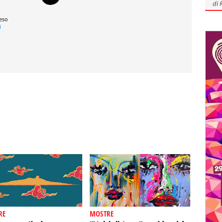
di
reso
i
RE
MOSTRE