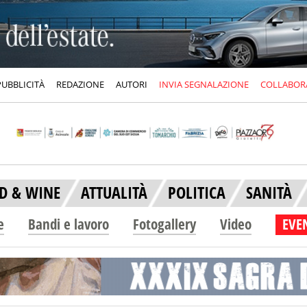
PUBBLICITÀ
REDAZIONE
AUTORI
INVIA SEGNALAZIONE
COLLABOR
D & WINE
ATTUALITÀ
POLITICA
SANITÀ
e
Bandi e lavoro
Fotogallery
Video
EVEN