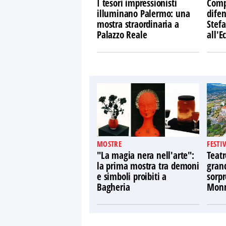
I tesori impressionisti
Comp
illuminano Palermo: una
difen
mostra straordinaria a
Stefa
Palazzo Reale
all'
MOSTRE
FESTI
"La magia nera nell'arte":
Teatr
la prima mostra tra demoni
gran
e simboli proibiti a
sorpr
Bagheria
Monr