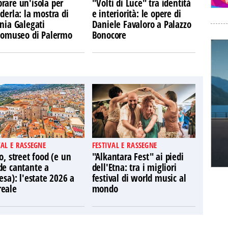
rare un'isola per
"Volti di Luce" tra identità
derla: la mostra di
e interiorità: le opere di
nia Galegati
Daniele Favaloro a Palazzo
Ecomuseo di Palermo
Bonocore
VAL E RASSEGNE
FESTIVAL E RASSEGNE
o, street food (e un
"Alkantara Fest" ai piedi
de cantante a
dell'Etna: tra i migliori
esa): l'estate 2026 a
festival di world music al
eale
mondo