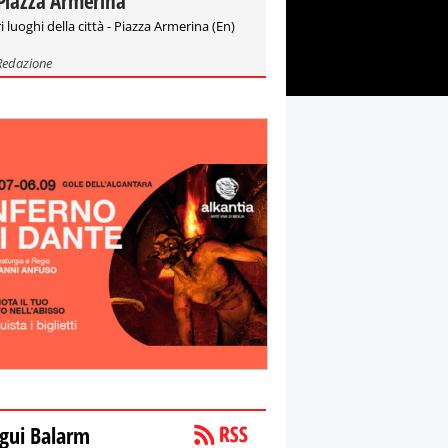
Piazza Armerina
i luoghi della città - Piazza Armerina (En)
Redazione
gui Balarm