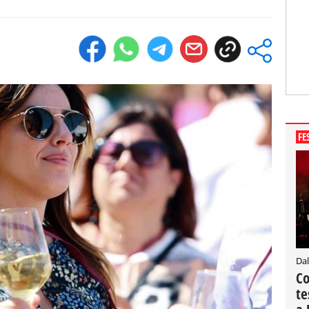
FE
Dal
Co
te