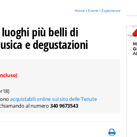
Home
›
Eventi
›
Esperienze
luoghi più belli di
musica e degustazioni
ncluso)
er18)
i sono
acquistabili online sul sito delle Tenute
ni chiamando al numero
340 9673543