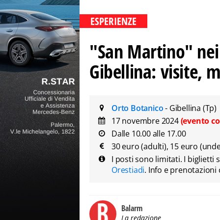
ESPERIENZE
"San Martino" nei 
Gibellina: visite, 
Orto Botanico
- Gibellina (Tp)
17 novembre 2024
(evento co
Dalle 10.00 alle 17.00
30 euro (adulti), 15 euro (und
I posti sono limitati. I bigliett
Orestiadi
. Info e prenotazio
Balarm
La redazione