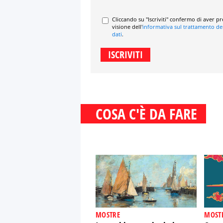
Cliccando su "Iscriviti" confermo di aver p
visione dell'
informativa sul trattamento de
dati
.
COSA C'È DA FARE
MOSTRE
MOST