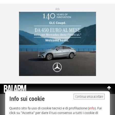
Adv
Continua senza accettare
Info sui cookie
©Copyright 2003-2026
Bmedia Srl
- P.IVA 07064240828
Questo sito fa uso di cookie tecnici e di profilazione (
info
). Fai
La riproduzione totale o parziale di tutti i contenuti, in qualunque
click su "Accetta" per dare il tuo consenso a tutti i cookie di
forma, su qualsiasi supporto è proibita.