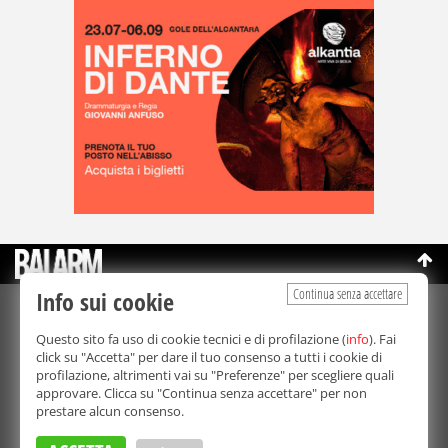
Continua senza accettare
Info sui cookie
©Copyright 2003-2026
Bmedia Srl
- P.IVA 07064240828
Questo sito fa uso di cookie tecnici e di profilazione (
info
). Fai
La riproduzione totale o parziale di tutti i contenuti, in qualunque
click su "Accetta" per dare il tuo consenso a tutti i cookie di
forma, su qualsiasi supporto è proibita.
profilazione, altrimenti vai su "Preferenze" per scegliere quali
Balarm.it è una testata giornalistica registrata. Autorizzazione del
approvare. Clicca su "Continua senza accettare" per non
Tribunale di Palermo n° 32 del 21/10/2003
prestare alcun consenso.
Direttore responsabile:
Fabio Ricotta
Privacy e Cookie Policy