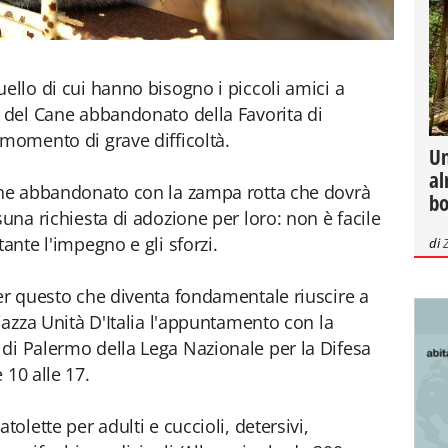
ello di cui hanno bisogno i piccoli amici a
o del Cane abbandonato della Favorita di
 momento di grave difficoltà.
Un
al
lone abbandonato con la zampa rotta che dovrà
bo
suna richiesta di adozione per loro: non è facile
ante l'impegno e gli sforzi.
di
per questo che diventa fondamentale riuscire a
piazza Unità D'Italia l'appuntamento con la
di Palermo della Lega Nazionale per la Difesa
 10 alle 17.
tolette per adulti e cuccioli, detersivi,