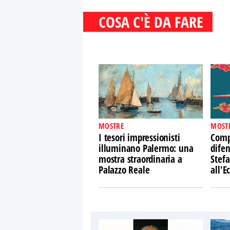
COSA C'È DA FARE
MOSTRE
MOST
I tesori impressionisti
Comp
illuminano Palermo: una
difen
mostra straordinaria a
Stefa
Palazzo Reale
all'