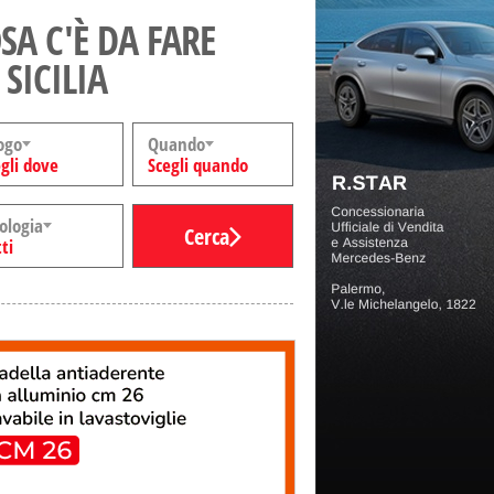
SA C'È DA FARE
 SICILIA
ogo
Quando
gli dove
Scegli quando
ologia
Cerca
ti