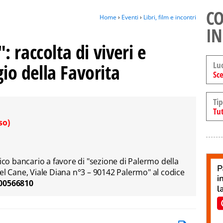
CO
Home
›
Eventi
›
Libri, film e incontri
IN
 raccolta di viveri e
Lu
gio della Favorita
Sce
Tip
Tut
so)
fico bancario a favore di "sezione di Palermo della
el Cane, Viale Diana n°3 – 90142 Palermo" al codice
300566810