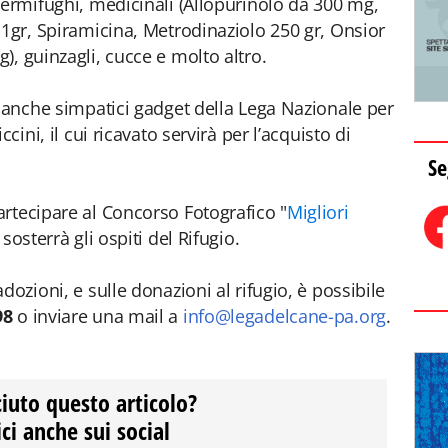
vermifughi, medicinali (Allopurinolo da 300 mg,
 1gr, Spiramicina, Metrodinaziolo 250 gr, Onsior
), guinzagli, cucce e molto altro.
e anche simpatici gadget della Lega Nazionale per
cini, il cui ricavato servirà per l’acquisto di
Se
rtecipare al Concorso Fotografico "
Migliori
o sosterrà gli ospiti del Rifugio.
dozioni, e sulle donazioni al rifugio, è possibile
98
o inviare una mail a
info@legadelcane-pa.org
.
ciuto questo articolo?
ci anche sui social