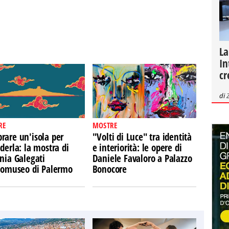
La
In
cr
di
RE
MOSTRE
rare un'isola per
"Volti di Luce" tra identità
derla: la mostra di
e interiorità: le opere di
nia Galegati
Daniele Favaloro a Palazzo
Ecomuseo di Palermo
Bonocore