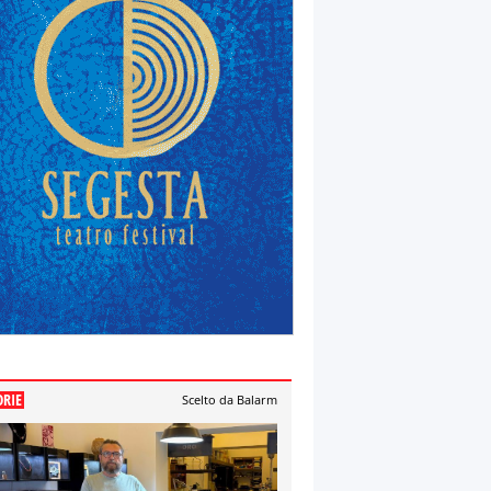
ORIE
Scelto da Balarm