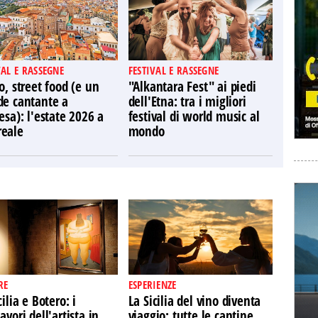
VAL E RASSEGNE
FESTIVAL E RASSEGNE
o, street food (e un
"Alkantara Fest" ai piedi
de cantante a
dell'Etna: tra i migliori
esa): l'estate 2026 a
festival di world music al
eale
mondo
RE
ESPERIENZE
cilia e Botero: i
La Sicilia del vino diventa
avori dell'artista in
viaggio: tutte le cantine