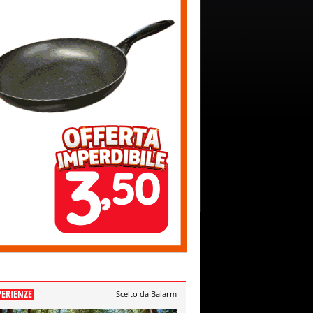
PERIENZE
Scelto da Balarm