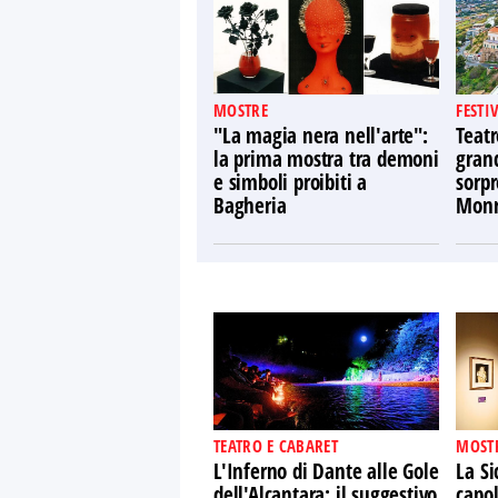
MOSTRE
FESTI
"La magia nera nell'arte":
Teatr
la prima mostra tra demoni
gran
e simboli proibiti a
sorpr
Bagheria
Monr
TEATRO E CABARET
MOST
L'Inferno di Dante alle Gole
La Si
dell'Alcantara: il suggestivo
capol