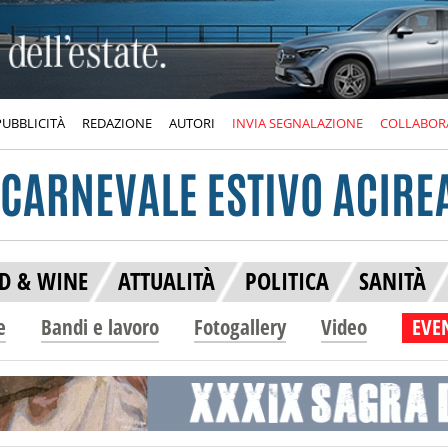
PUBBLICITÀ
REDAZIONE
AUTORI
INVIA SEGNALAZIONE
COLLABOR
D & WINE
ATTUALITÀ
POLITICA
SANITÀ
e
Bandi e lavoro
Fotogallery
Video
EVEN