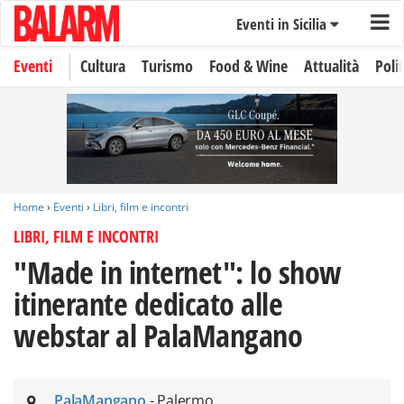
Eventi in Sicilia
Eventi
Cultura
Turismo
Food & Wine
Attualità
Polit
Home
›
Eventi
›
Libri, film e incontri
LIBRI, FILM E INCONTRI
"Made in internet": lo show
itinerante dedicato alle
webstar al PalaMangano
PalaMangano
- Palermo