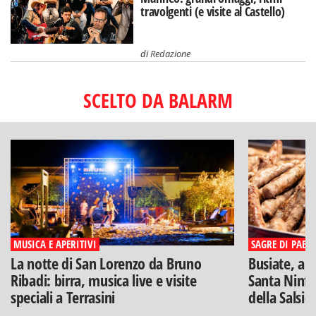
travolgenti (e visite al Castello)
di
Redazione
SCELTO DA BALARM
MUSICA E APERITIVI
SAGRE DI PAESE
La notte di San Lorenzo da Bruno
Busiate, ar
Ribadi: birra, musica live e visite
Santa Ninfa
speciali a Terrasini
della Salsic