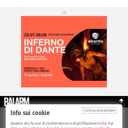
Adv
Continua senza accettare
Info sui cookie
©Copyright 2003-2026
Bmedia Srl
- P.IVA 07064240828
Questo sito fa uso di cookie tecnici e di profilazione (
info
). Fai
La riproduzione totale o parziale di tutti i contenuti, in qualunque