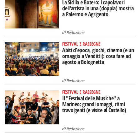
La Sicilia e Botero: i capolavori
dell'artista in una (doppia) mostra
a Palermo e Agrigento
di
Redazione
FESTIVAL E RASSEGNE
Abiti d’epoca, giochi, cinema (e un
omaggio a Venditti): cosa fare ad
agosto a Bolognetta
di
Redazione
FESTIVAL E RASSEGNE
Il "Festival delle Musiche" a
Marineo: grandi omaggi, ritmi
travolgenti (e visite al Castello)
di
Redazione