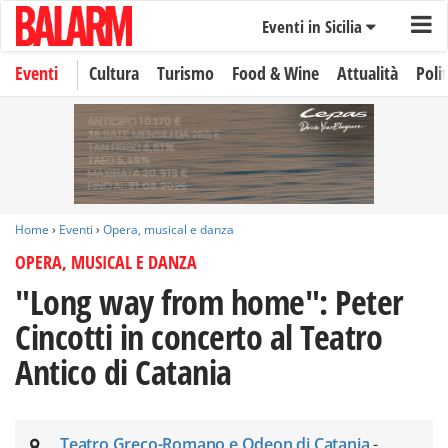
Eventi in Sicilia
Eventi
Cultura
Turismo
Food & Wine
Attualità
Polit
Home
›
Eventi
›
Opera, musical e danza
OPERA, MUSICAL E DANZA
"Long way from home": Peter
Cincotti in concerto al Teatro
Antico di Catania
Teatro Greco-Romano e Odeon di Catania
-