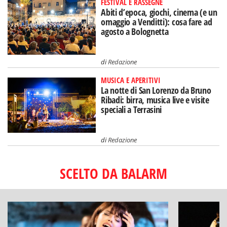
FESTIVAL E RASSEGNE
Abiti d’epoca, giochi, cinema (e un
omaggio a Venditti): cosa fare ad
agosto a Bolognetta
di
Redazione
MUSICA E APERITIVI
La notte di San Lorenzo da Bruno
Ribadi: birra, musica live e visite
speciali a Terrasini
di
Redazione
SCELTO DA BALARM