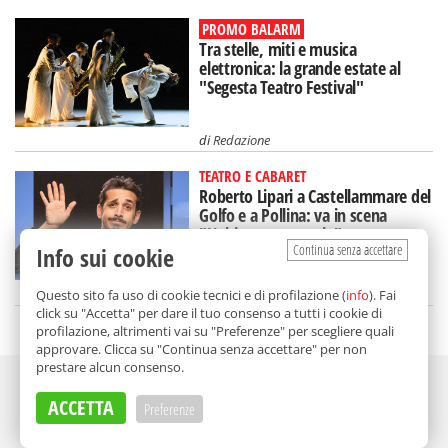
PROMO BALARM
Tra stelle, miti e musica
elettronica: la grande estate al
"Segesta Teatro Festival"
di
Redazione
TEATRO E CABARET
Roberto Lipari a Castellammare del
Golfo e a Pollina: va in scena
"L'ultimo spettacolo"
Continua senza accettare
Info sui cookie
di
Redazione
Questo sito fa uso di cookie tecnici e di profilazione (
info
). Fai
click su "Accetta" per dare il tuo consenso a tutti i cookie di
profilazione, altrimenti vai su "Preferenze" per scegliere quali
approvare. Clicca su "Continua senza accettare" per non
prestare alcun consenso.
Adv
ACCETTA
Preferenze