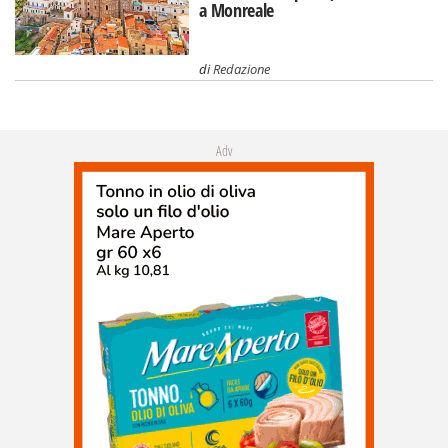
a Monreale
di
Redazione
Adv