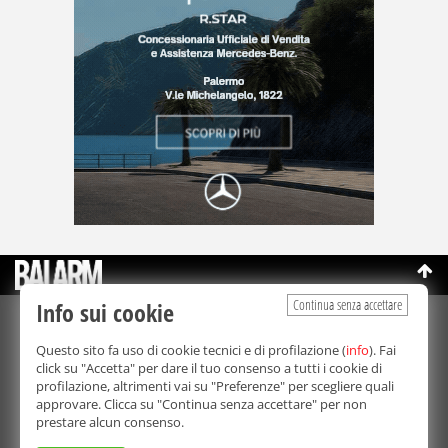
Continua senza accettare
Info sui cookie
©Copyright 2003-2026
Bmedia Srl
- P.IVA 07064240828
Questo sito fa uso di cookie tecnici e di profilazione (
info
). Fai
La riproduzione totale o parziale di tutti i contenuti, in qualunque
click su "Accetta" per dare il tuo consenso a tutti i cookie di
forma, su qualsiasi supporto è proibita.
profilazione, altrimenti vai su "Preferenze" per scegliere quali
Balarm.it è una testata giornalistica registrata. Autorizzazione del
approvare. Clicca su "Continua senza accettare" per non
Tribunale di Palermo n° 32 del 21/10/2003
prestare alcun consenso.
Direttore responsabile:
Fabio Ricotta
Privacy e Cookie Policy