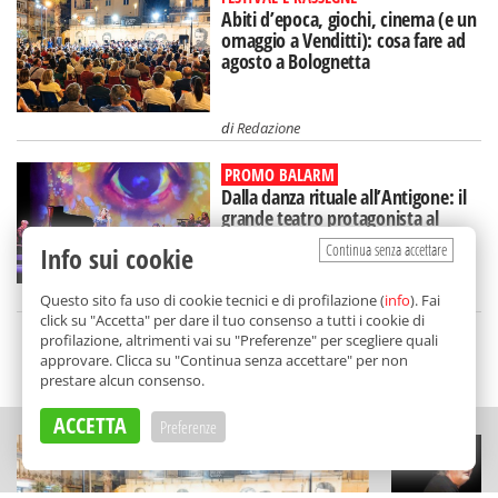
Abiti d’epoca, giochi, cinema (e un
omaggio a Venditti): cosa fare ad
agosto a Bolognetta
di
Redazione
PROMO BALARM
Dalla danza rituale all’Antigone: il
grande teatro protagonista al
"Segesta Festival"
Continua senza accettare
Info sui cookie
di
Redazione
Questo sito fa uso di cookie tecnici e di profilazione (
info
). Fai
click su "Accetta" per dare il tuo consenso a tutti i cookie di
profilazione, altrimenti vai su "Preferenze" per scegliere quali
approvare. Clicca su "Continua senza accettare" per non
SCELTO DA BALARM
prestare alcun consenso.
ACCETTA
Preferenze