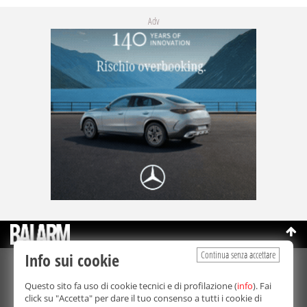
Adv
Continua senza accettare
Info sui cookie
©Copyright 2003-2026
Bmedia Srl
- P.IVA 07064240828
Questo sito fa uso di cookie tecnici e di profilazione (
info
). Fai
La riproduzione totale o parziale di tutti i contenuti, in qualunque
click su "Accetta" per dare il tuo consenso a tutti i cookie di
forma, su qualsiasi supporto è proibita.