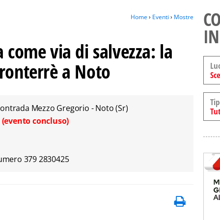
CO
Home
›
Eventi
›
Mostre
IN
a come via di salvezza: la
Fronterrè a Noto
Lu
Sce
Tip
contrada Mezzo Gregorio - Noto (Sr)
Tut
5
(evento concluso)
 numero 379 2830425