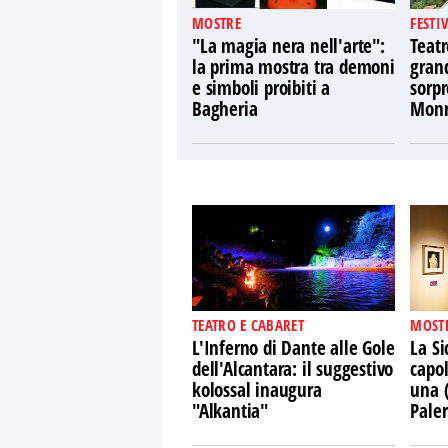
MOSTRE
FESTI
"La magia nera nell'arte":
Teatr
la prima mostra tra demoni
gran
e simboli proibiti a
sorpr
Bagheria
Monr
TEATRO E CABARET
MOST
L'Inferno di Dante alle Gole
La Si
dell'Alcantara: il suggestivo
capol
kolossal inaugura
una 
"Alkantia"
Pale