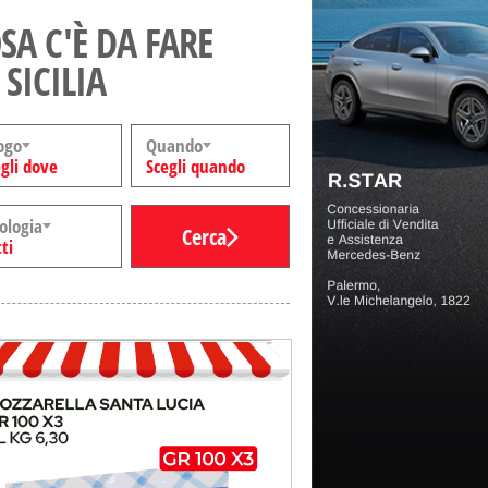
SA C'È DA FARE
 SICILIA
ogo
Quando
gli dove
Scegli quando
ologia
Cerca
ti