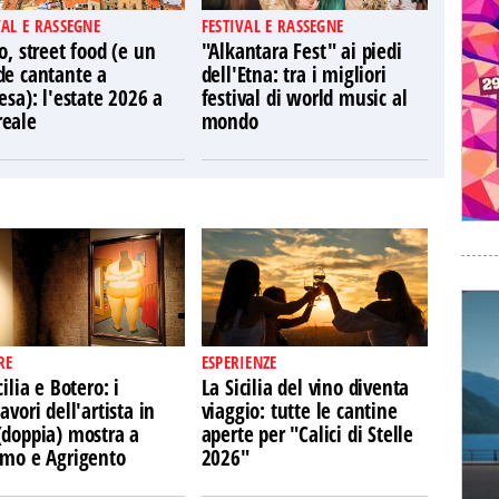
VAL E RASSEGNE
FESTIVAL E RASSEGNE
o, street food (e un
"Alkantara Fest" ai piedi
de cantante a
dell'Etna: tra i migliori
esa): l'estate 2026 a
festival di world music al
eale
mondo
RE
ESPERIENZE
cilia e Botero: i
La Sicilia del vino diventa
avori dell'artista in
viaggio: tutte le cantine
(doppia) mostra a
aperte per "Calici di Stelle
rmo e Agrigento
2026"