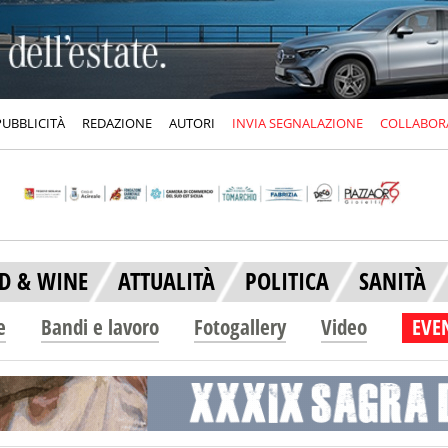
PUBBLICITÀ
REDAZIONE
AUTORI
INVIA SEGNALAZIONE
COLLABOR
D & WINE
ATTUALITÀ
POLITICA
SANITÀ
e
Bandi e lavoro
Fotogallery
Video
EVEN