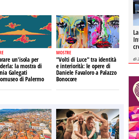
La
In
cr
RE
MOSTRE
rare un'isola per
"Volti di Luce" tra identità
di
derla: la mostra di
e interiorità: le opere di
nia Galegati
Daniele Favaloro a Palazzo
Ecomuseo di Palermo
Bonocore