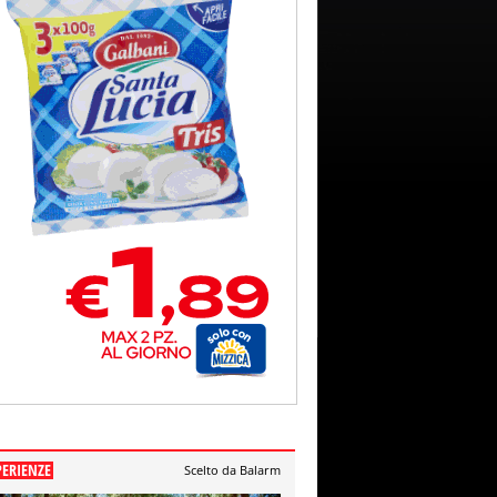
PERIENZE
Scelto da Balarm