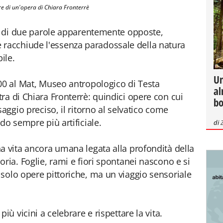
re di un'opera di Chiara Fronterrè
ca di due parole apparentemente opposte,
 che racchiude l'essenza paradossale della natura
ile.
Un
00 al Mat, Museo antropologico di Testa
al
ra di Chiara Fronterrè: quindici opere con cui
bo
saggio preciso, il ritorno al selvatico come
do sempre più artificiale.
di
a vita ancora umana legata alla profondità della
ria. Foglie, rami e fiori spontanei nascono e si
solo opere pittoriche, ma un viaggio sensoriale
iù vicini a celebrare e rispettare la vita.