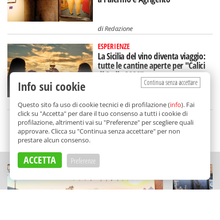
di
Redazione
ESPERIENZE
La Sicilia del vino diventa viaggio:
tutte le cantine aperte per "Calici
di Stelle 2026"
Continua senza accettare
Info sui cookie
di
Redazione
Questo sito fa uso di cookie tecnici e di profilazione (
info
). Fai
click su "Accetta" per dare il tuo consenso a tutti i cookie di
profilazione, altrimenti vai su "Preferenze" per scegliere quali
approvare. Clicca su "Continua senza accettare" per non
SCELTO DA BALARM
prestare alcun consenso.
ACCETTA
Preferenze