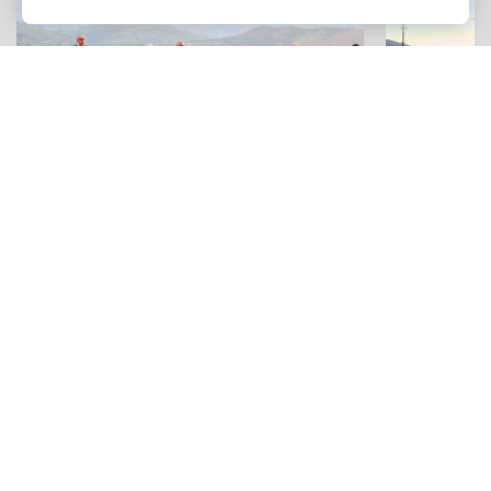
SAGRE DI PAESE
CULTURA
Una festa di tradizioni, cultura e sapori
Notti magich
sulle Madonie: la "Sagra della Manna"
tutti gli ev
a Pollina
di Gratteri
Adv