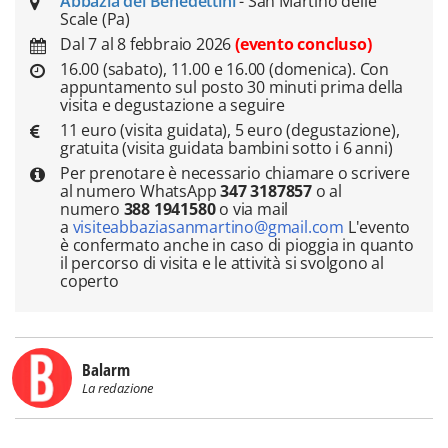
Abbazia dei Benedettini
- San Martino delle
Scale (Pa)
Dal 7 al 8 febbraio 2026
(evento concluso)
16.00 (sabato), 11.00 e 16.00 (domenica). Con
appuntamento sul posto 30 minuti prima della
visita e degustazione a seguire
11 euro (visita guidata), 5 euro (degustazione),
gratuita (visita guidata bambini sotto i 6 anni)
Per prenotare è necessario chiamare o scrivere
al numero WhatsApp
347 3187857
o al
numero
388 1941580
o via mail
a
visiteabbaziasanmartino@gmail.com
L'evento
è confermato anche in caso di pioggia in quanto
il percorso di visita e le attività si svolgono al
coperto
Balarm
La redazione