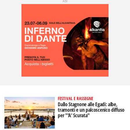
Adv
FESTIVAL E RASSEGNE
Dallo Stagnone alle Egadi: albe,
tramonti e un palcoscenico diffuso
per "'A' Scurata"