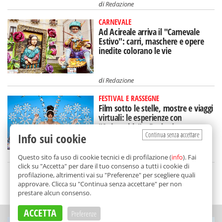
di
Redazione
CARNEVALE
Ad Acireale arriva il "Carnevale
Estivo": carri, maschere e opere
inedite colorano le vie
di
Redazione
FESTIVAL E RASSEGNE
Film sotto le stelle, mostre e viaggi
virtuali: le esperienze con
"Animaphix" a Bagheria
Continua senza accettare
Info sui cookie
di
Redazione
Questo sito fa uso di cookie tecnici e di profilazione (
info
). Fai
click su "Accetta" per dare il tuo consenso a tutti i cookie di
profilazione, altrimenti vai su "Preferenze" per scegliere quali
approvare. Clicca su "Continua senza accettare" per non
SCELTO DA BALARM
prestare alcun consenso.
ACCETTA
Preferenze