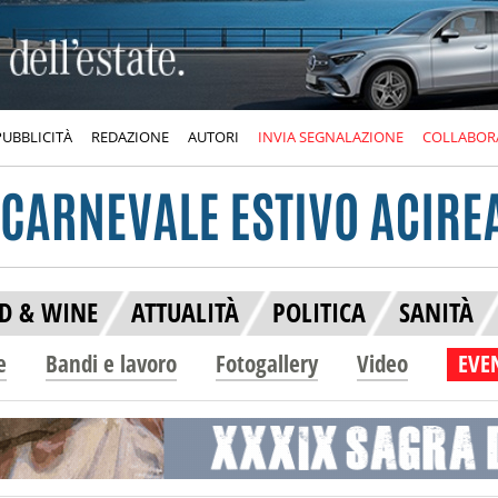
PUBBLICITÀ
REDAZIONE
AUTORI
INVIA SEGNALAZIONE
COLLABOR
D & WINE
ATTUALITÀ
POLITICA
SANITÀ
e
Bandi e lavoro
Fotogallery
Video
EVEN