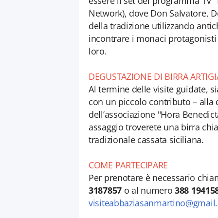
essere il set del programma TV "
Network), dove Don Salvatore, D
della tradizione utilizzando antich
incontrare i monaci protagonist
loro.
DEGUSTAZIONE DI BIRRA ARTIG
Al termine delle visite guidate, s
con un piccolo contributo – alla 
dell’associazione "Hora Benedicta
assaggio troverete una birra chia
tradizionale cassata siciliana.
COME PARTECIPARE
Per prenotare è necessario chi
3187857
o al numero
388 19415
visiteabbaziasanmartino@gmail