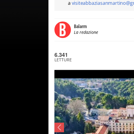
a
visiteabbaziasanmartino@g
Balarm
La redazione
6.341
LETTURE