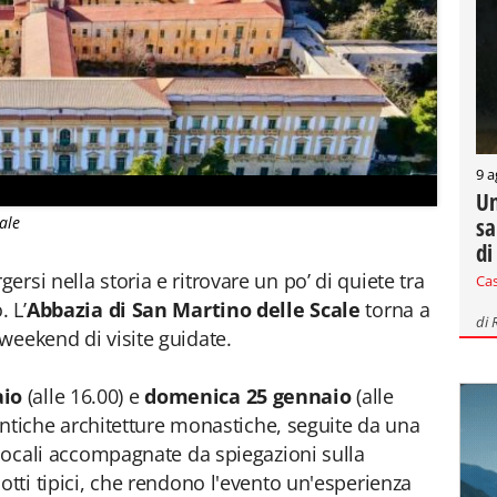
9 a
Un
sa
ale
di
rsi nella storia e ritrovare un po’ di quiete tra
Ca
. L’
Abbazia di San Martino delle Scale
torna a
di
weekend di visite guidate.
aio
(alle 16.00) e
domenica 25 gennaio
(alle
e antiche architetture monastiche, seguite da una
 locali accompagnate da spiegazioni sulla
otti tipici, che rendono l'evento un'esperienza