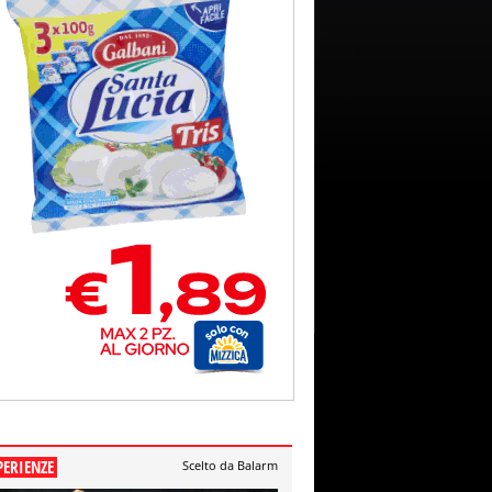
PERIENZE
Scelto da Balarm