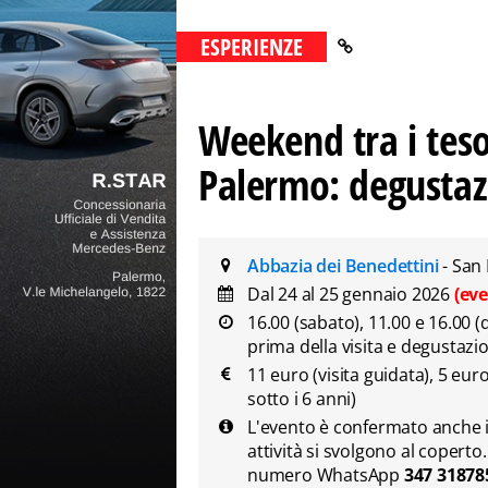
ESPERIENZE
Weekend tra i teso
Palermo: degustazi
Abbazia dei Benedettini
- San
Dal 24 al 25 gennaio 2026
(ev
16.00 (sabato), 11.00 e 16.00
prima della visita e degustazi
11 euro (visita guidata), 5 eur
sotto i 6 anni)
L'evento è confermato anche in 
attività si svolgono al copert
numero WhatsApp
347 3187