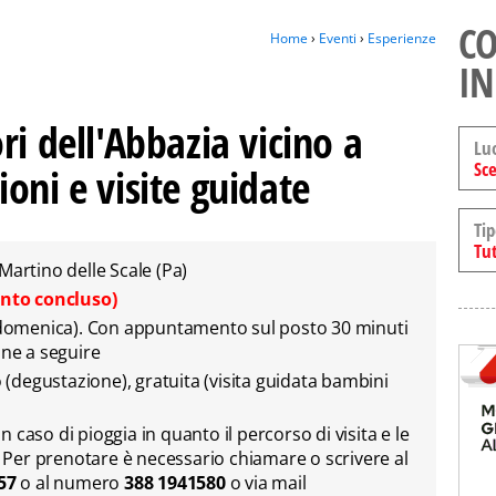
CO
Home
›
Eventi
›
Esperienze
IN
ri dell'Abbazia vicino a
Lu
Sce
oni e visite guidate
Tip
Tut
 Martino delle Scale (Pa)
ento concluso)
 (domenica). Con appuntamento sul posto 30 minuti
one a seguire
o (degustazione), gratuita (visita guidata bambini
caso di pioggia in quanto il percorso di visita e le
o. Per prenotare è necessario chiamare o scrivere al
857
o al numero
388 1941580
o via mail