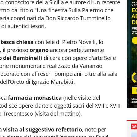
o conoscitore della Sicilia e autore di un recente
ermo dal titolo "Una finestra Sulla Palermo che
bbazia coordinati da Don Riccardo Tumminello,
di autentici tesori.
tesca chiesa
con tele di Pietro Novelli, lo
, il prezioso
organo
ancora perfettamente
 dei Bambinelli
di cera con opere d'arte Sei e
alone monumentale realizzato da Vananzio
ecorato con affreschi pompeiani, oltre alla sala
dell’Oreto di Ignazio Marabitti.
esca
farmacia monastica
(nelle visite del
todisce opere d’arte e oggetti sacri del XVII e XVIII
 Trecentesco (visita del mattino).
SA
la
visita al suggestivo refettorio
, noto per