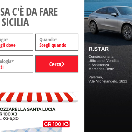
SA C'È DA FARE
 SICILIA
ogo
Quando
gli dove
Scegli quando
ologia
Cerca
ti