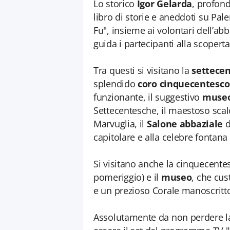
Lo storico
Igor Gelarda
, profond
libro di storie e aneddoti su Pal
Fu", insieme ai volontari dell’a
guida i partecipanti alla scoperta 
Tra questi si visitano la
settecen
splendido
coro cinquecentesco
funzionante, il suggestivo
museo
Settecentesche, il maestoso sc
Marvuglia, il
Salone abbaziale
d
capitolare e alla celebre fontana 
Si visitano anche la cinquecent
pomeriggio) e il
museo
, che cus
e un prezioso Corale manoscritto
Assolutamente da non perdere 