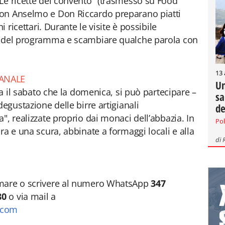
Le ricette del convento" (trasmesso su Food
on Anselmo e Don Riccardo preparano piatti
i ricettari. Durante le visite è possibile
i del programma e scambiare qualche parola con
13
IANALE
Un
ia il sabato che la domenica, si può partecipare –
sa
degustazione delle birre artigianali
de
", realizzate proprio dai monaci dell’abbazia. In
Pol
ra e una scura, abbinate a formaggi locali e alla
di
amare o scrivere al numero WhatsApp
347
80
o via mail a
.com