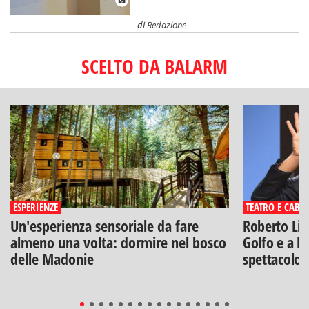
di
Redazione
SCELTO DA BALARM
ESPERIENZE
TEATRO E CABA
Un'esperienza sensoriale da fare
Roberto Lip
almeno una volta: dormire nel bosco
Golfo e a Po
delle Madonie
spettacolo"