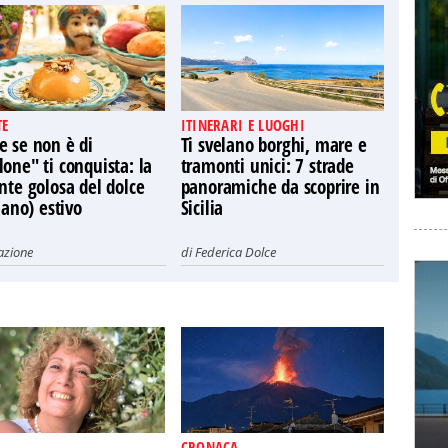
TE
ITINERARI E LUOGHI
e se non è di
Ti svelano borghi, mare e
one" ti conquista: la
tramonti unici: 7 strade
nte golosa del dolce
panoramiche da scoprire in
liano) estivo
Sicilia
azione
di
Federica Dolce
CRONACA