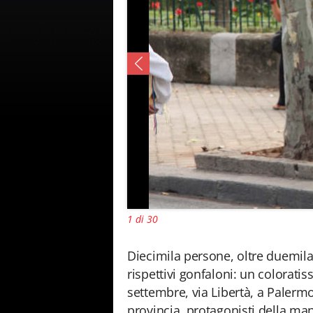
1 di 30
Diecimila persone, oltre duemila 
rispettivi gonfaloni: un colorat
settembre, via Libertà, a Palermo
provincia, protagonisti della manif