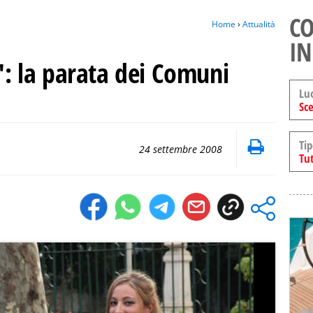
CO
Home
›
Attualità
IN
à": la parata dei Comuni
Lu
Sce
Tip
24 settembre 2008
Tut