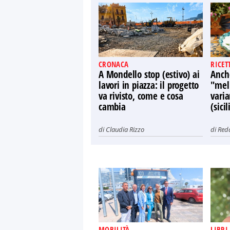
CRONACA
RICET
A Mondello stop (estivo) ai
Anch
lavori in piazza: il progetto
"mell
va rivisto, come e cosa
varia
cambia
(sici
di
Claudia Rizzo
di
Red
MOBILITÀ
LIBRI