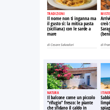
TRADIZIONI
MISTE
Il nome non ti inganna ma
Arriv
il gusto sì: la mitica pasta
creò 
(siciliana) con le sarde a
Sara
mare
(ben
di
Cesare Salvadori
di
Fra
NATURA
ITINE
Il balcone come un piccolo
Sabb
"rifugio" fresco: le piante
limpi
che sfidano il caldo in
spiag