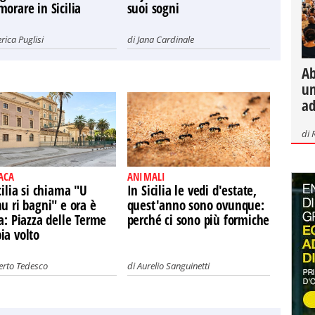
orare in Sicilia
suoi sogni
rica Puglisi
di
Jana Cardinale
Ab
un
ad
di
ACA
ANIMALI
cilia si chiama "U
In Sicilia le vedi d'estate,
u ri bagni" e ora è
quest'anno sono ovunque:
a: Piazza delle Terme
perché ci sono più formiche
ia volto
erto Tedesco
di
Aurelio Sanguinetti