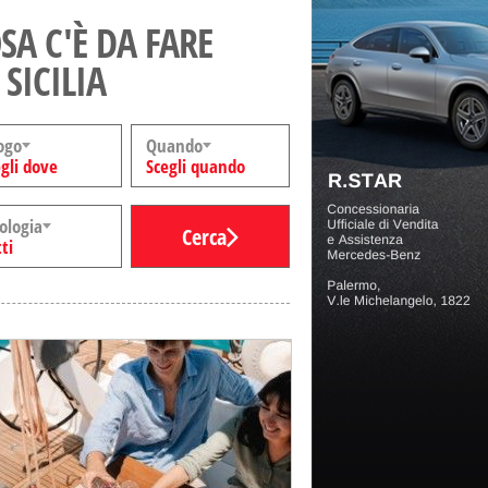
SA C'È DA FARE
 SICILIA
ogo
Quando
gli dove
Scegli quando
ologia
Cerca
ti