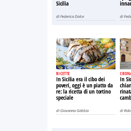
Sicilia
innam
di
Federica Dolce
di
Fede
RICETTE
CRON
In Sicilia era il cibo dei
In Si
poveri, oggi è un piatto da
chian
re: la ricetta di un tortino
rinat
speciale
camb
di
Giovanna Gebbia
di
Rob