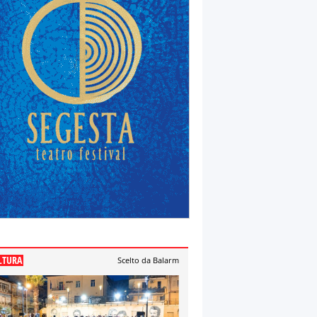
LTURA
Scelto da Balarm