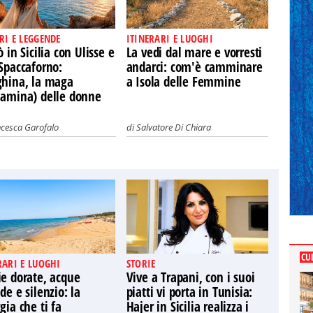
RI E LEGGENDE
ITINERARI E LUOGHI
ò in Sicilia con Ulisse e
La vedi dal mare e vorresti
Spaccaforno:
andarci: com'è camminare
ghina, la maga
a Isola delle Femmine
iamina) delle donne
ncesca Garofalo
di
Salvatore Di Chiara
CU
RARI E LUOGHI
STORIE
ie dorate, acque
Vive a Trapani, con i suoi
de e silenzio: la
piatti vi porta in Tunisia:
gia che ti fa
Hajer in Sicilia realizza i