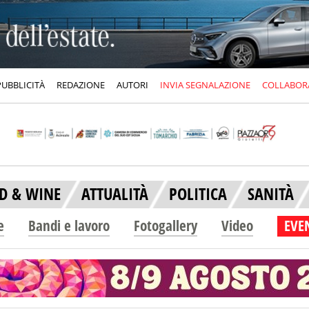
PUBBLICITÀ
REDAZIONE
AUTORI
INVIA SEGNALAZIONE
COLLABOR
D & WINE
ATTUALITÀ
POLITICA
SANITÀ
e
Bandi e lavoro
Fotogallery
Video
EVEN