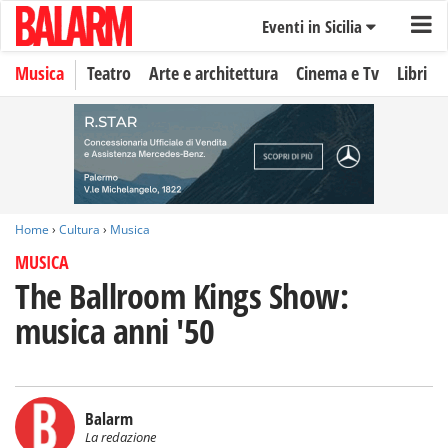
Eventi in Sicilia
Musica
Teatro
Arte e architettura
Cinema e Tv
Libri
Home
›
Cultura
›
Musica
MUSICA
The Ballroom Kings Show:
musica anni '50
Balarm
La redazione