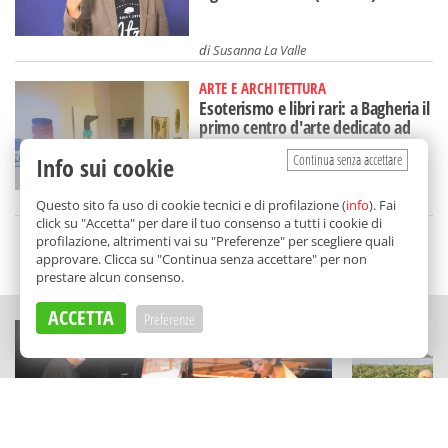
di
Susanna La Valle
ARTE E ARCHITETTURA
Esoterismo e libri rari: a Bagheria il
primo centro d'arte dedicato ad
Aleister Crowley
Continua senza accettare
Info sui cookie
di
Redazione
Questo sito fa uso di cookie tecnici e di profilazione (
info
). Fai
click su "Accetta" per dare il tuo consenso a tutti i cookie di
profilazione, altrimenti vai su "Preferenze" per scegliere quali
SCELTO DA BALARM
approvare. Clicca su "Continua senza accettare" per non
prestare alcun consenso.
ACCETTA
Preferenze