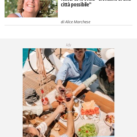
città possibile"
di
Alice Marchese
Adv