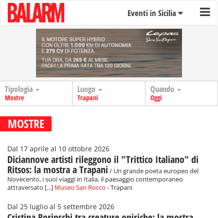
Eventi in Sicilia
Tipologia
Luogo
Quando
Mostre
Trapani
Oggi
MOSTRE
Dal 17 aprile al 10 ottobre 2026
Diciannove artisti rileggono il "Trittico Italiano" di
Ritsos: la mostra a Trapani
/ Un grande poeta europeo del
Novecento, i suoi viaggi in Italia, il paesaggio contemporaneo
attraversato [...]
Museo San Rocco
- Trapani
Dal 25 luglio al 5 settembre 2026
Cristina Borinschi tra creature oniriche: la mostra