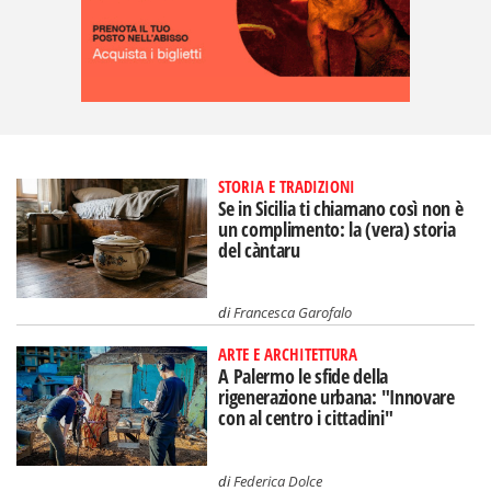
STORIA E TRADIZIONI
Se in Sicilia ti chiamano così non è
un complimento: la (vera) storia
del càntaru
di
Francesca Garofalo
ARTE E ARCHITETTURA
A Palermo le sfide della
rigenerazione urbana: "Innovare
con al centro i cittadini"
di
Federica Dolce