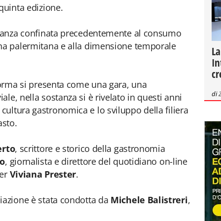
quinta edizione.
ietanza confinata precedentemente al consumo
ana palermitana e alla dimensione temporale
La
In
cr
 forma si presenta come una gara, una
di
le, nella sostanza si è rivelato in questi anni
ultura gastronomica e lo sviluppo della filiera
asto.
erto
, scrittore e storico della gastronomia
to
, giornalista e direttore del quotidiano on-line
ger
Viviana Prester
.
iazione è stata condotta da
Michele Balistreri
,