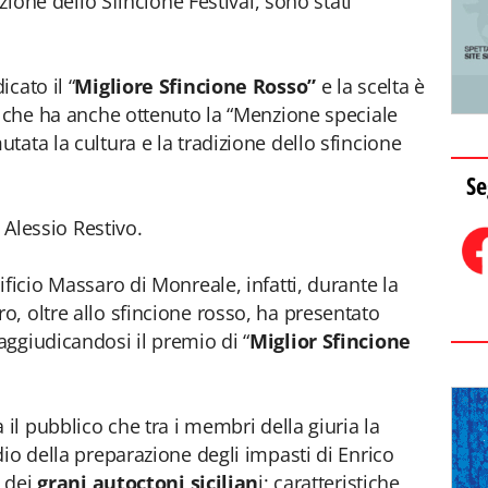
izione dello Sfincione Festival, sono stati
cato il “
Migliore Sfincione Rosso”
e la scelta è
u che ha anche ottenuto la “Menzione speciale
ata la cultura e la tradizione dello sfincione
Se
o Alessio Restivo.
ficio Massaro di Monreale, infatti, durante la
, oltre allo sfincione rosso, ha presentato
ggiudicandosi il premio di “
Miglior Sfincione
 il pubblico che tra i membri della giuria la
io della preparazione degli impasti di Enrico
e dei
grani autoctoni sicilian
i; caratteristiche