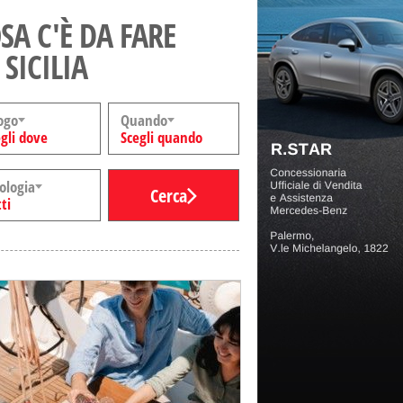
SA C'È DA FARE
 SICILIA
ogo
Quando
gli dove
Scegli quando
ologia
Cerca
ti