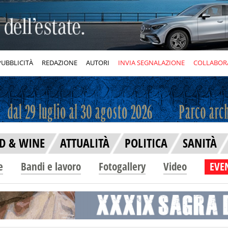
PUBBLICITÀ
REDAZIONE
AUTORI
INVIA SEGNALAZIONE
COLLABOR
D & WINE
ATTUALITÀ
POLITICA
SANITÀ
e
Bandi e lavoro
Fotogallery
Video
EVEN