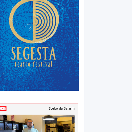
ORIE
Scelto da Balarm