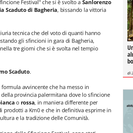
fincione Festival" che si è svolto a
Sanlorenzo
ia Scaduto di Bagheria
, bissando la vittoria
 giuria tecnica che del voto di quanti hanno
tando gli sfincioni in gara di Bagheria,
Un
ella tre giorni che si è svolta nel tempio
al
bo
mo Scaduto
.
di
a formula avvincente che ha messo in
li della provincia palermitana dove lo sfincione
bianca
o
rossa
, in maniera differente per
i prodotti a Km0 e che in definitiva esprime in
ultura e la tradizione delle Comunità.