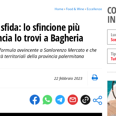
CO
Home
›
Food & Wine
›
Eccellenze
IN
fida: lo sfincione più
cia lo trovi a Bagheria
Lu
Sce
 formula avvincente a Sanlorenzo Mercato e che
Tip
à territoriali della provincia palermitana
Tut
22 febbraio 2023