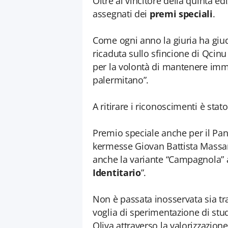
Oltre al vincitore della quinta ed
assegnati dei
premi speciali
.
Come ogni anno la giuria ha giudi
ricaduta sullo sfincione di Qcin
per la volontà di mantenere immut
palermitano”.
A ritirare i riconoscimenti è stat
Premio speciale anche per il Pani
kermesse Giovan Battista Massaro
anche la variante “Campagnola” a
Identitario
”.
Non è passata inosservata sia tra
voglia di sperimentazione di stud
Oliva attraverso la valorizzazion