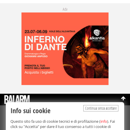
Adv
Continua senza accettare
Info sui cookie
©Copyright 2003-2026
Bmedia Srl
- P.IVA 07064240828
Questo sito fa uso di cookie tecnici e di profilazione (
info
). Fai
La riproduzione totale o parziale di tutti i contenuti, in qualunque
click su "Accetta" per dare il tuo consenso a tutti i cookie di
forma, su qualsiasi supporto è proibita.