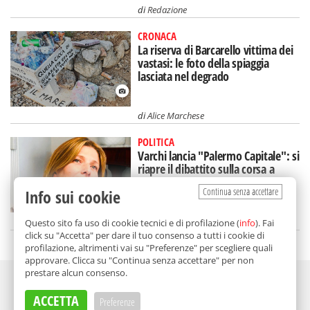
di
Redazione
CRONACA
La riserva di Barcarello vittima dei
vastasi: le foto della spiaggia
lasciata nel degrado
di
Alice Marchese
POLITICA
Varchi lancia "Palermo Capitale": si
riapre il dibattito sulla corsa a
sindaco, c'è chi dice sì
Continua senza accettare
Info sui cookie
di
Annalisa Ciprì
Questo sito fa uso di cookie tecnici e di profilazione (
info
). Fai
click su "Accetta" per dare il tuo consenso a tutti i cookie di
profilazione, altrimenti vai su "Preferenze" per scegliere quali
approvare. Clicca su "Continua senza accettare" per non
prestare alcun consenso.
Adv
ACCETTA
Preferenze