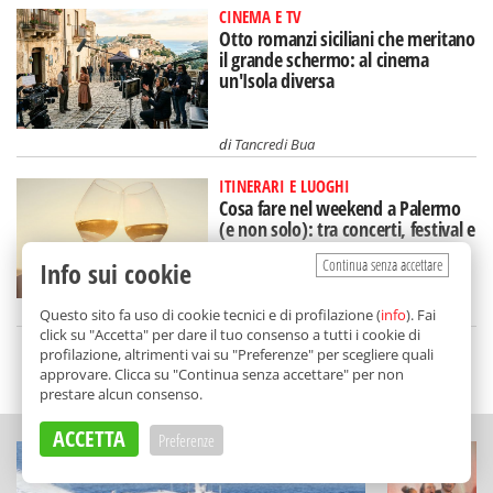
CINEMA E TV
Otto romanzi siciliani che meritano
il grande schermo: al cinema
un'Isola diversa
di
Tancredi Bua
ITINERARI E LUOGHI
Cosa fare nel weekend a Palermo
(e non solo): tra concerti, festival e
"Calici di Stelle"
Continua senza accettare
Info sui cookie
di
Redazione
Questo sito fa uso di cookie tecnici e di profilazione (
info
). Fai
click su "Accetta" per dare il tuo consenso a tutti i cookie di
profilazione, altrimenti vai su "Preferenze" per scegliere quali
SCELTO DA BALARM
approvare. Clicca su "Continua senza accettare" per non
prestare alcun consenso.
ACCETTA
Preferenze