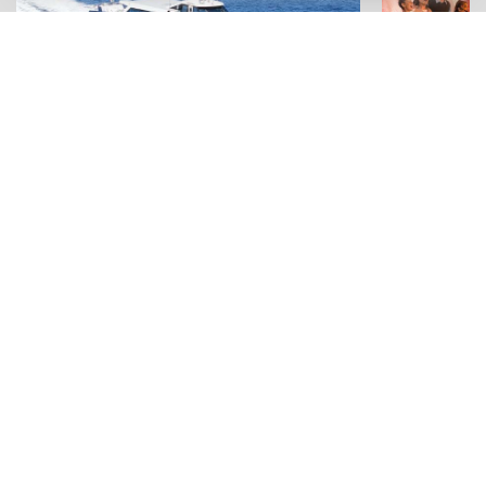
VIAGGI
TEATRO
La "rivoluzione ecologica" di Liberty
"La Valigia
Lines: perché in Sicilia il futuro del
dai corsi di
mare è ibrido
diploma na
Adv