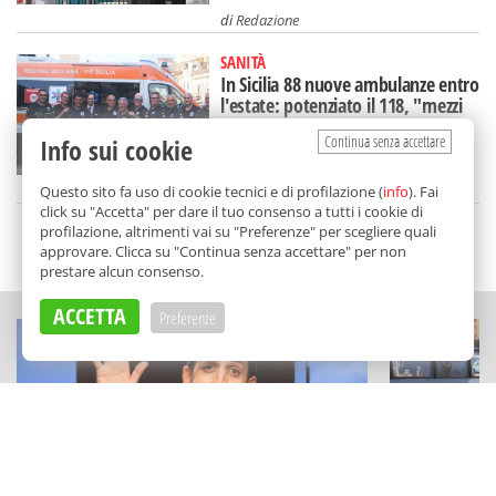
di
Redazione
SANITÀ
In Sicilia 88 nuove ambulanze entro
l'estate: potenziato il 118, "mezzi
più sicuri"
Continua senza accettare
Info sui cookie
di
Redazione
Questo sito fa uso di cookie tecnici e di profilazione (
info
). Fai
click su "Accetta" per dare il tuo consenso a tutti i cookie di
profilazione, altrimenti vai su "Preferenze" per scegliere quali
SCELTO DA BALARM
approvare. Clicca su "Continua senza accettare" per non
prestare alcun consenso.
ACCETTA
Preferenze
TEATRO E CABARET
STORIE