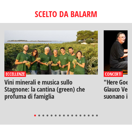
SCELTO DA BALARM
ECCELLENZE
CONCERTI
Vini minerali e musica sullo
"Here Goes 
Stagnone: la cantina (green) che
Glauco Veni
profuma di famiglia
suonano i B