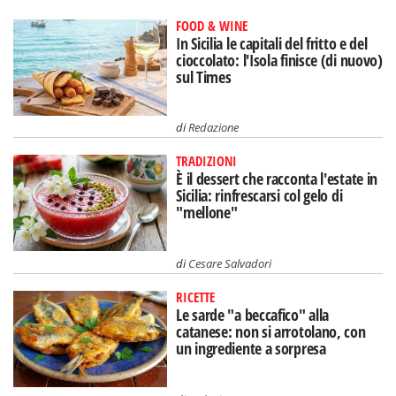
FOOD & WINE
In Sicilia le capitali del fritto e del
cioccolato: l'Isola finisce (di nuovo)
sul Times
di
Redazione
TRADIZIONI
È il dessert che racconta l'estate in
Sicilia: rinfrescarsi col gelo di
"mellone"
di
Cesare Salvadori
RICETTE
Le sarde "a beccafico" alla
catanese: non si arrotolano, con
un ingrediente a sorpresa