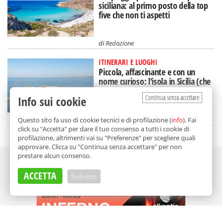
siciliana: al primo posto della top
five che non ti aspetti
di
Redazione
ITINERARI E LUOGHI
Piccola, affascinante e con un
nome curioso: l'isola in Sicilia (che
rischia di scomparire)
Continua senza accettare
Info sui cookie
di
Federica Puglisi
Questo sito fa uso di cookie tecnici e di profilazione (
info
). Fai
click su "Accetta" per dare il tuo consenso a tutti i cookie di
profilazione, altrimenti vai su "Preferenze" per scegliere quali
approvare. Clicca su "Continua senza accettare" per non
prestare alcun consenso.
Adv
ACCETTA
Preferenze