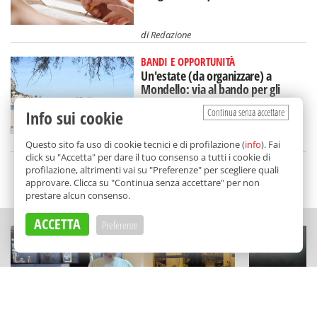
di
Redazione
BANDI E OPPORTUNITÀ
Un'estate (da organizzare) a
Mondello: via al bando per gli
eventi, come fare domanda
Continua senza accettare
Info sui cookie
di
Redazione
Questo sito fa uso di cookie tecnici e di profilazione (
info
). Fai
click su "Accetta" per dare il tuo consenso a tutti i cookie di
profilazione, altrimenti vai su "Preferenze" per scegliere quali
SCELTO DA BALARM
approvare. Clicca su "Continua senza accettare" per non
prestare alcun consenso.
ACCETTA
Preferenze