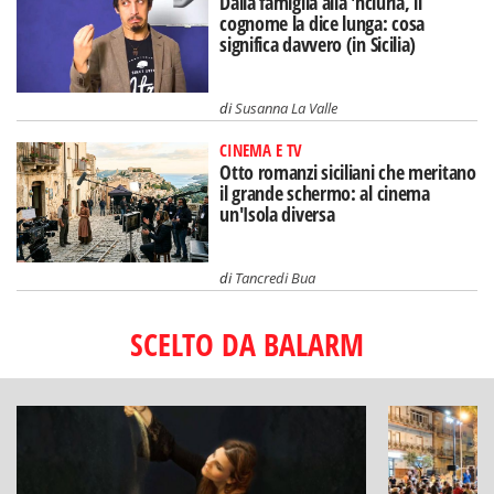
Dalla famiglia alla 'nciuria, il
cognome la dice lunga: cosa
significa davvero (in Sicilia)
di
Susanna La Valle
CINEMA E TV
Otto romanzi siciliani che meritano
il grande schermo: al cinema
un'Isola diversa
di
Tancredi Bua
SCELTO DA BALARM