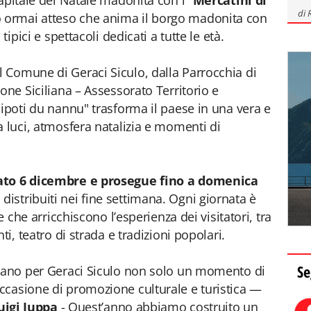
pitale del Natale madonita con i "
Mercatini di
di
 ormai atteso che anima il borgo madonita con
tipici e spettacoli dedicati a tutte le età.
 Comune di Geraci Siculo, dalla Parrocchia di
one Siciliana – Assessorato Territorio e
nipoti du nannu" trasforma il paese in una vera e
a luci, atmosfera natalizia e momenti di
bato 6 dicembre e prosegue fino a domenica
distribuiti nei fine settimana. Ogni giornata è
e che arricchiscono l’esperienza dei visitatori, tra
ti, teatro di strada e tradizioni popolari.
Se
ntano per Geraci Siculo non solo un momento di
ccasione di promozione culturale e turistica —
uigi Iuppa
- Quest’anno abbiamo costruito un