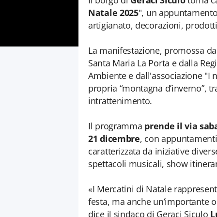
Il borgo di
Geraci Siculo
torna ca
Natale 2025
", un appuntamento
artigianato, decorazioni, prodotti 
La manifestazione, promossa dal
Santa Maria La Porta e dalla Regi
Ambiente e dall'associazione "I 
propria “montagna d’inverno”, tr
intrattenimento.
Il programma
prende il via sa
21 dicembre
, con appuntamenti 
caratterizzata da iniziative divers
spettacoli musicali, show itineran
«I Mercatini di Natale rapprese
festa, ma anche un’importante o
dice il sindaco di Geraci Siculo
L