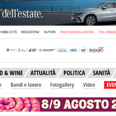
PUBBLICITÀ
REDAZIONE
AUTORI
INVIA SEGNALAZIONE
COLLABOR
D & WINE
ATTUALITÀ
POLITICA
SANITÀ
e
Bandi e lavoro
Fotogallery
Video
EVEN