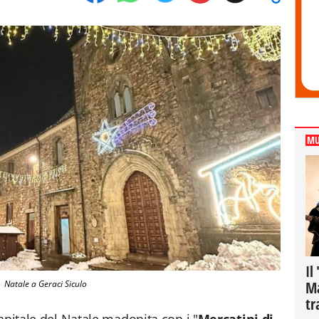
MU
Il
Ma
Natale a Geraci Siculo
tr