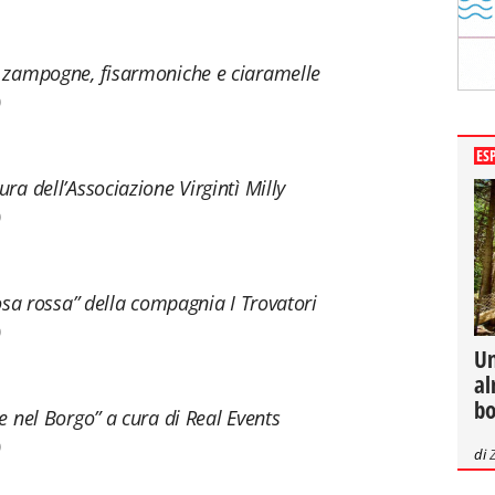
n zampogne, fisarmoniche e ciaramelle
0
ES
ra dell’Associazione Virgintì Milly
0
rosa rossa” della compagnia I Trovatori
0
Un
al
bo
e nel Borgo” a cura di Real Events
0
di